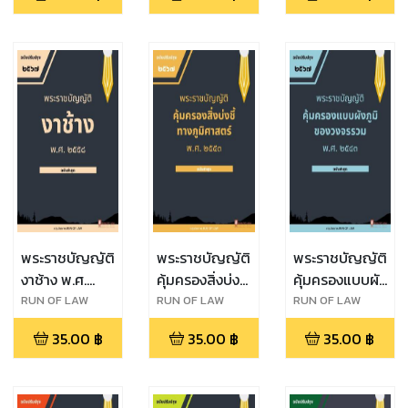
ปราบปราม
การกระทำผิด
ทางน้ำ พ.ศ.
๒๔๙๖
พระราชบัญญัติ
พระราชบัญญัติ
พระราชบัญญัติ
งาช้าง พ.ศ.
คุ้มครองสิ่งบ่งชี้
คุ้มครองแบบผัง
๒๕๕๘
ทางภูมิศาสตร์
ภูมิของวงจร
RUN OF LAW
RUN OF LAW
RUN OF LAW
พ.ศ. ๒๕๔๖
รวม พ.ศ.
35.00
฿
35.00
฿
35.00
฿
๒๕๔๓