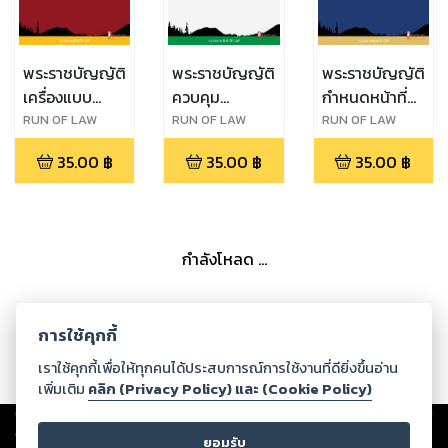
พระราชบัญญัติ
พระราชบัญญัติ
พระราชบัญญัติ
เครื่องแบบ
ควบคุม
กำหนดหน้าที่
สมาชิกรัฐสภา
โภคภัณฑ์ พ.ศ.
ของคนไทยใน
RUN OF LAW
RUN OF LAW
RUN OF LAW
พ.ศ. ๒๕๑๖
๒๔๙๕
เวลารบ
35.00
฿
35.00
฿
35.00
฿
พุทธศักราช
๒๔๘๔
กำลังโหลด ...
การใช้คุกกี้
เราใช้คุกกี้เพื่อให้ทุกคนได้ประสบการณ์การใช้งานที่ดียิ่งขึ้นอ่าน
เพิ่มเติม
คลิก (Privacy Policy) และ (Cookie Policy)
Copyright ©
2026
Storylog Co., Ltd. - สตอรี่ล็อกขอสงวนสิทธิ์ไม่รับผิดชอบ
ต่อผลงานหรือเนื้อหาใดที่อัปโหลดผ่านเว็บไซต์และปรากฏว่าละเมิดสิทธิใน
ยอมรับ