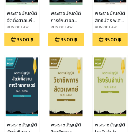
พระราชบัญญัติ
พระราชบัญญัติ
พระราชบัญญัติ
จัดตั้งศาลแพ่ง
การรักษาผล
สิทธิบัตร พ.ศ.
ตลิ่งชัน ศาล
ประโยชน์ของ
๒๕๒๒
RUN OF LAW
RUN OF LAW
RUN OF LAW
แพ่งพระโขนง
ชาติทางทะเล
35.00
฿
35.00
฿
35.00
฿
ศาลแพ่งมีนบุรี
พ.ศ. ๒๕๖๒
ศาลอาญา
ตลิ่งชัน ศาล
อาญาพระโขนง
และศาลอาญา
มีนบุรี พ.ศ.
๒๕๖๒
พระราชบัญญัติ
พระราชบัญญัติ
พระราชบัญญัติ
สัตว์เพื่องาน
วิชาชีพการ
โรงรับจำนำ