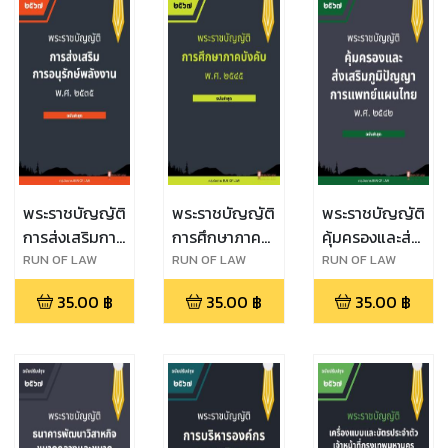
พระราชบัญญัติ
พระราชบัญญัติ
พระราชบัญญัติ
การส่งเสริมการ
การศึกษาภาค
คุ้มครองและส่ง
อนุรักษ์พลังงาน
บังคับ พ.ศ.
เสริมภูมิปัญญา
RUN OF LAW
RUN OF LAW
RUN OF LAW
พ.ศ. ๒๕๓๕
๒๕๔๕
การแพทย์แผน
35.00
฿
35.00
฿
35.00
฿
ไทย พ.ศ.
๒๕๔๒