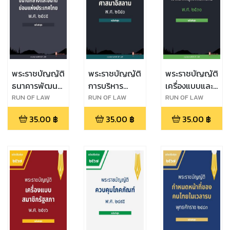
พระราชบัญญัติ
พระราชบัญญัติ
พระราชบัญญัติ
ธนาคารพัฒนา
การบริหาร
เครื่องแบบและ
วิสาหกิจขนาด
องค์กรศาสนา
บัตรประจำตัว
RUN OF LAW
RUN OF LAW
RUN OF LAW
กลางและขนาด
อิสลาม พ.ศ.
เจ้าหน้าที่
35.00
฿
35.00
฿
35.00
฿
ย่อมแห่ง
๒๕๔๐
กรุงเทพมหานคร
ประเทศไทย
พ.ศ. ๒๕๓๐
พ.ศ. ๒๕๔๕