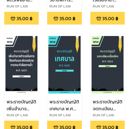
ทาง
สัตวแพทย์ พ.ศ.
พ.ศ. ๒๕๐๕
RUN OF LAW
RUN OF LAW
RUN OF LAW
วิทยาศาสตร์
๒๕๔๕
35.00
฿
35.00
฿
35.00
฿
พ.ศ. ๒๕๕๘
พระราชบัญญัติ
พระราชบัญญัติ
พระราชบัญญัติ
เพิ่มอำนาจ
เทศบาล พ.ศ.
จดทะเบียน
ตำรวจในการ
๒๔๙๖
เครื่องจักร พ.ศ.
RUN OF LAW
RUN OF LAW
RUN OF LAW
ป้องกันและ
๒๕๑๔
35.00
฿
35.00
฿
35.00
฿