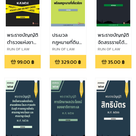
พระราชบัญญัติ
ประมวล
พระราชบัญญัติ
ตำรวจแห่งชาติ
กฎหมายที่ดิน
จัดสรรรายได้
พ.ศ. ๒๕๖๕
พร้อมกฎหมาย
ประเภทภาษี
RUN OF LAW
RUN OF LAW
RUN OF LAW
ที่เกี่ยวข้อง
มูลค่าเพิ่มและ
99.00
฿
329.00
฿
35.00
฿
ภาษีธุรกิจเฉพาะ
ให้แก่ราชการ
ส่วนท้องถิ่น
พ.ศ. ๒๕๓๔