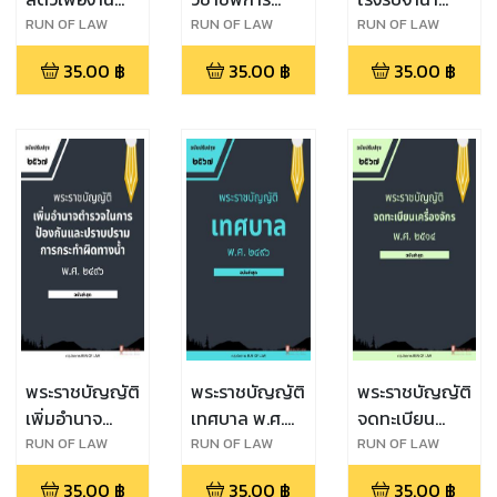
ทาง
สัตวแพทย์ พ.ศ.
พ.ศ. ๒๕๐๕
RUN OF LAW
RUN OF LAW
RUN OF LAW
วิทยาศาสตร์
๒๕๔๕
35.00
฿
35.00
฿
35.00
฿
พ.ศ. ๒๕๕๘
พระราชบัญญัติ
พระราชบัญญัติ
พระราชบัญญัติ
เพิ่มอำนาจ
เทศบาล พ.ศ.
จดทะเบียน
ตำรวจในการ
๒๔๙๖
เครื่องจักร พ.ศ.
RUN OF LAW
RUN OF LAW
RUN OF LAW
ป้องกันและ
๒๕๑๔
35.00
฿
35.00
฿
35.00
฿