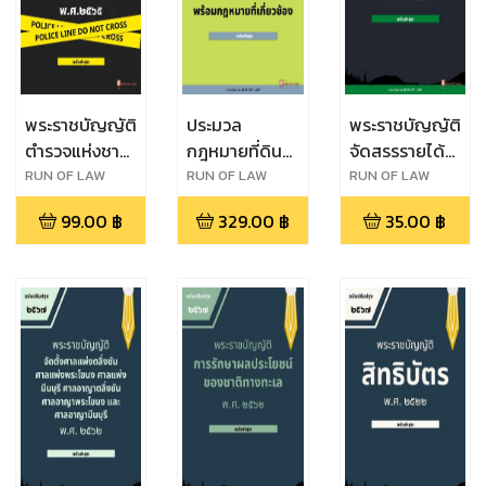
พระราชบัญญัติ
ประมวล
พระราชบัญญัติ
ตำรวจแห่งชาติ
กฎหมายที่ดิน
จัดสรรรายได้
พ.ศ. ๒๕๖๕
พร้อมกฎหมาย
ประเภทภาษี
RUN OF LAW
RUN OF LAW
RUN OF LAW
ที่เกี่ยวข้อง
มูลค่าเพิ่มและ
99.00
฿
329.00
฿
35.00
฿
ภาษีธุรกิจเฉพาะ
ให้แก่ราชการ
ส่วนท้องถิ่น
พ.ศ. ๒๕๓๔