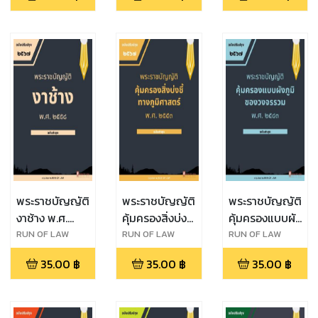
ปราบปราม
การกระทำผิด
ทางน้ำ พ.ศ.
๒๔๙๖
พระราชบัญญัติ
พระราชบัญญัติ
พระราชบัญญัติ
งาช้าง พ.ศ.
คุ้มครองสิ่งบ่งชี้
คุ้มครองแบบผัง
๒๕๕๘
ทางภูมิศาสตร์
ภูมิของวงจร
RUN OF LAW
RUN OF LAW
RUN OF LAW
พ.ศ. ๒๕๔๖
รวม พ.ศ.
35.00
฿
35.00
฿
35.00
฿
๒๕๔๓