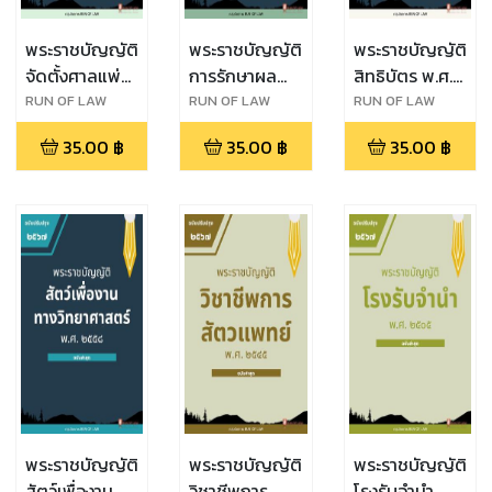
พระราชบัญญัติ
พระราชบัญญัติ
พระราชบัญญัติ
จัดตั้งศาลแพ่ง
การรักษาผล
สิทธิบัตร พ.ศ.
ตลิ่งชัน ศาล
ประโยชน์ของ
๒๕๒๒
RUN OF LAW
RUN OF LAW
RUN OF LAW
แพ่งพระโขนง
ชาติทางทะเล
35.00
฿
35.00
฿
35.00
฿
ศาลแพ่งมีนบุรี
พ.ศ. ๒๕๖๒
ศาลอาญา
ตลิ่งชัน ศาล
อาญาพระโขนง
และศาลอาญา
มีนบุรี พ.ศ.
๒๕๖๒
พระราชบัญญัติ
พระราชบัญญัติ
พระราชบัญญัติ
สัตว์เพื่องาน
วิชาชีพการ
โรงรับจำนำ