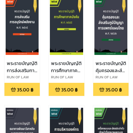
พระราชบัญญัติ
พระราชบัญญัติ
พระราชบัญญัติ
การส่งเสริมการ
การศึกษาภาค
คุ้มครองและส่ง
อนุรักษ์พลังงาน
บังคับ พ.ศ.
เสริมภูมิปัญญา
RUN OF LAW
RUN OF LAW
RUN OF LAW
พ.ศ. ๒๕๓๕
๒๕๔๕
การแพทย์แผน
35.00
฿
35.00
฿
35.00
฿
ไทย พ.ศ.
๒๕๔๒