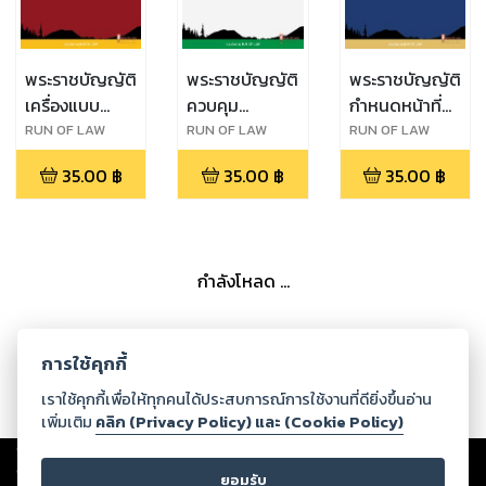
พระราชบัญญัติ
พระราชบัญญัติ
พระราชบัญญัติ
เครื่องแบบ
ควบคุม
กำหนดหน้าที่
สมาชิกรัฐสภา
โภคภัณฑ์ พ.ศ.
ของคนไทยใน
RUN OF LAW
RUN OF LAW
RUN OF LAW
พ.ศ. ๒๕๑๖
๒๔๙๕
เวลารบ
35.00
฿
35.00
฿
35.00
฿
พุทธศักราช
๒๔๘๔
กำลังโหลด ...
การใช้คุกกี้
เราใช้คุกกี้เพื่อให้ทุกคนได้ประสบการณ์การใช้งานที่ดียิ่งขึ้นอ่าน
เพิ่มเติม
คลิก (Privacy Policy) และ (Cookie Policy)
Copyright ©
2026
Storylog Co., Ltd. - สตอรี่ล็อกขอสงวนสิทธิ์ไม่รับผิดชอบ
ต่อผลงานหรือเนื้อหาใดที่อัปโหลดผ่านเว็บไซต์และปรากฏว่าละเมิดสิทธิใน
ยอมรับ