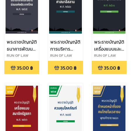
พระราชบัญญัติ
พระราชบัญญัติ
พระราชบัญญัติ
ธนาคารพัฒนา
การบริหาร
เครื่องแบบและ
วิสาหกิจขนาด
องค์กรศาสนา
บัตรประจำตัว
RUN OF LAW
RUN OF LAW
RUN OF LAW
กลางและขนาด
อิสลาม พ.ศ.
เจ้าหน้าที่
35.00
฿
35.00
฿
35.00
฿
ย่อมแห่ง
๒๕๔๐
กรุงเทพมหานคร
ประเทศไทย
พ.ศ. ๒๕๓๐
พ.ศ. ๒๕๔๕