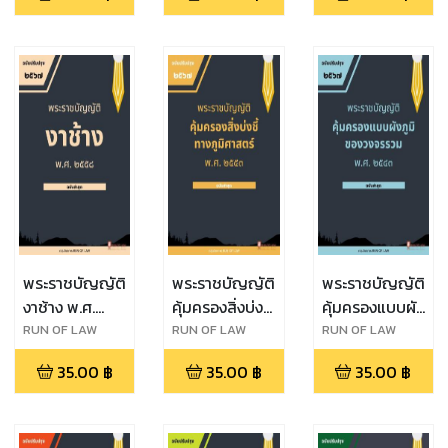
ปราบปราม
การกระทำผิด
ทางน้ำ พ.ศ.
๒๔๙๖
พระราชบัญญัติ
พระราชบัญญัติ
พระราชบัญญัติ
งาช้าง พ.ศ.
คุ้มครองสิ่งบ่งชี้
คุ้มครองแบบผัง
๒๕๕๘
ทางภูมิศาสตร์
ภูมิของวงจร
RUN OF LAW
RUN OF LAW
RUN OF LAW
พ.ศ. ๒๕๔๖
รวม พ.ศ.
35.00
฿
35.00
฿
35.00
฿
๒๕๔๓