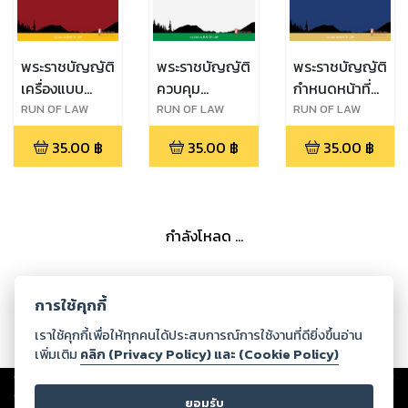
พระราชบัญญัติ
พระราชบัญญัติ
พระราชบัญญัติ
เครื่องแบบ
ควบคุม
กำหนดหน้าที่
สมาชิกรัฐสภา
โภคภัณฑ์ พ.ศ.
ของคนไทยใน
RUN OF LAW
RUN OF LAW
RUN OF LAW
พ.ศ. ๒๕๑๖
๒๔๙๕
เวลารบ
35.00
฿
35.00
฿
35.00
฿
พุทธศักราช
๒๔๘๔
กำลังโหลด ...
การใช้คุกกี้
เราใช้คุกกี้เพื่อให้ทุกคนได้ประสบการณ์การใช้งานที่ดียิ่งขึ้นอ่าน
เพิ่มเติม
คลิก (Privacy Policy) และ (Cookie Policy)
Copyright ©
2026
Storylog Co., Ltd. - สตอรี่ล็อกขอสงวนสิทธิ์ไม่รับผิดชอบ
ต่อผลงานหรือเนื้อหาใดที่อัปโหลดผ่านเว็บไซต์และปรากฏว่าละเมิดสิทธิใน
ยอมรับ