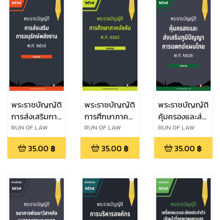
พระราชบัญญัติ
พระราชบัญญัติ
พระราชบัญญัติ
การส่งเสริมการ
การศึกษาภาค
คุ้มครองและส่ง
อนุรักษ์พลังงาน
บังคับ พ.ศ.
เสริมภูมิปัญญา
RUN OF LAW
RUN OF LAW
RUN OF LAW
พ.ศ. ๒๕๓๕
๒๕๔๕
การแพทย์แผน
35.00
฿
35.00
฿
35.00
฿
ไทย พ.ศ.
๒๕๔๒