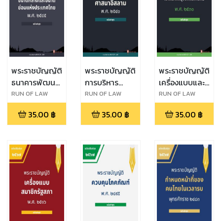
พระราชบัญญัติ
พระราชบัญญัติ
พระราชบัญญัติ
ธนาคารพัฒนา
การบริหาร
เครื่องแบบและ
วิสาหกิจขนาด
องค์กรศาสนา
บัตรประจำตัว
RUN OF LAW
RUN OF LAW
RUN OF LAW
กลางและขนาด
อิสลาม พ.ศ.
เจ้าหน้าที่
35.00
฿
35.00
฿
35.00
฿
ย่อมแห่ง
๒๕๔๐
กรุงเทพมหานคร
ประเทศไทย
พ.ศ. ๒๕๓๐
พ.ศ. ๒๕๔๕