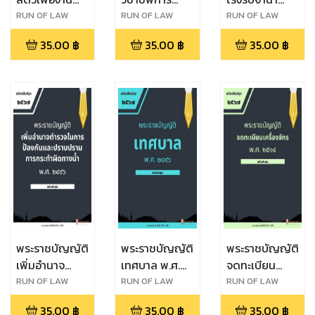
ทาง
สัตวแพทย์ พ.ศ.
พ.ศ. ๒๕๐๕
RUN OF LAW
RUN OF LAW
RUN OF LAW
วิทยาศาสตร์
๒๕๔๕
35.00
฿
35.00
฿
35.00
฿
พ.ศ. ๒๕๕๘
พระราชบัญญัติ
พระราชบัญญัติ
พระราชบัญญัติ
เพิ่มอำนาจ
เทศบาล พ.ศ.
จดทะเบียน
ตำรวจในการ
๒๔๙๖
เครื่องจักร พ.ศ.
RUN OF LAW
RUN OF LAW
RUN OF LAW
ป้องกันและ
๒๕๑๔
35.00
฿
35.00
฿
35.00
฿