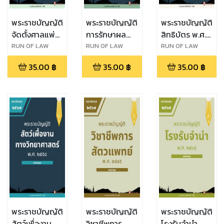
พระราชบัญญัติ
พระราชบัญญัติ
พระราชบัญญัติ
จัดตั้งศาลแพ่ง
การรักษาผล
สิทธิบัตร พ.ศ.
ตลิ่งชัน ศาล
ประโยชน์ของ
๒๕๒๒
RUN OF LAW
RUN OF LAW
RUN OF LAW
แพ่งพระโขนง
ชาติทางทะเล
35.00
฿
35.00
฿
35.00
฿
ศาลแพ่งมีนบุรี
พ.ศ. ๒๕๖๒
ศาลอาญา
ตลิ่งชัน ศาล
อาญาพระโขนง
และศาลอาญา
มีนบุรี พ.ศ.
๒๕๖๒
พระราชบัญญัติ
พระราชบัญญัติ
พระราชบัญญัติ
สัตว์เพื่องาน
วิชาชีพการ
โรงรับจำนำ