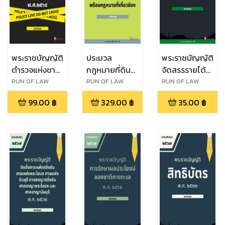
พระราชบัญญัติ
ประมวล
พระราชบัญญัติ
ตำรวจแห่งชาติ
กฎหมายที่ดิน
จัดสรรรายได้
พ.ศ. ๒๕๖๕
พร้อมกฎหมาย
ประเภทภาษี
RUN OF LAW
RUN OF LAW
RUN OF LAW
ที่เกี่ยวข้อง
มูลค่าเพิ่มและ
99.00
฿
329.00
฿
35.00
฿
ภาษีธุรกิจเฉพาะ
ให้แก่ราชการ
ส่วนท้องถิ่น
พ.ศ. ๒๕๓๔