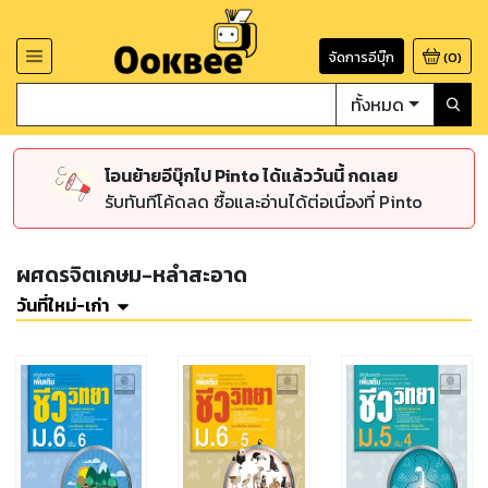
จัดการอีบุ๊ก
(
0
)
ทั้งหมด
โอนย้ายอีบุ๊กไป Pinto ได้แล้ววันนี้ กดเลย
รับทันทีโค้ดลด ซื้อและอ่านได้ต่อเนื่องที่ Pinto
ผศดรจิตเกษม-หลำสะอาด
วันที่ใหม่-เก่า