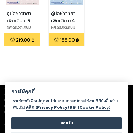
คู่มือชีววิทยา
คู่มือชีววิทยา
เพิ่มเติม ม.5
เพิ่มเติม ม.4
เล่ม 3
เล่ม 2
ผศ.ดร.จิตเกษม
ผศ.ดร.จิตเกษม
หลำ
หลำ
(หลักสูตร
(หลักสูตร
219.00
฿
188.00
฿
สะอาด,ผศ.ประสงค์
สะอาด,ผศ.ประสงค์
ปรับปรุง
ปรับปรุง
หลำสะอาด
หลำสะอาด
พ.ศ.2560)
พ.ศ.2560)
Copyright ©
2026
Storylog Co., Ltd. - สตอรี่ล็อกขอสงวนสิทธิ์ไม่รับผิดชอบ
การใช้คุกกี้
ต่อผลงานหรือเนื้อหาใดที่อัปโหลดผ่านเว็บไซต์และปรากฏว่าละเมิดสิทธิใน
ทรัพย์สินทางปัญญาของบุคคลอื่นหรือขัดต่อกฎหมายและศีลธรรม ดังนั้น ผู้อ่าน
เราใช้คุกกี้เพื่อให้ทุกคนได้ประสบการณ์การใช้งานที่ดียิ่งขึ้นอ่าน
ทุกท่านโปรดใช้วิจารณญาณในการกลั่นกรองด้วยตนเอง และหากท่านพบว่าส่วน
เพิ่มเติม
คลิก (Privacy Policy) และ (Cookie Policy)
หนึ่งส่วนใดขัดต่อกฎหมายและศีลธรรม กรุณาแจ้งมายังบริษัท เพื่อทีมงานจะได้
ดำเนินการในทันที ทั้งนี้ ทางสตอรี่ล็อกขอสงวนลิขสิทธิ์ตามพระราชบัญญัติ
ยอมรับ
ลิขสิทธิ์ พ.ศ. 2537 (ฉบับล่าสุด)