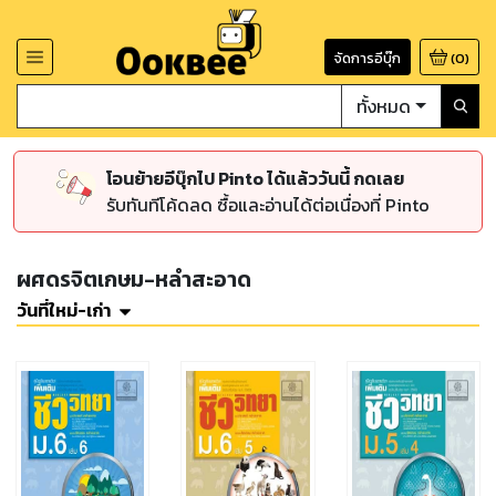
จัดการอีบุ๊ก
(
0
)
ทั้งหมด
โอนย้ายอีบุ๊กไป Pinto ได้แล้ววันนี้ กดเลย
รับทันทีโค้ดลด ซื้อและอ่านได้ต่อเนื่องที่ Pinto
ผศดรจิตเกษม-หลำสะอาด
วันที่ใหม่-เก่า