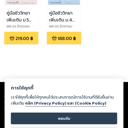
คู่มือชีววิทยา
คู่มือชีววิทยา
เพิ่มเติม ม.5
เพิ่มเติม ม.4
เล่ม 3
เล่ม 2
ผศ.ดร.จิตเกษม
ผศ.ดร.จิตเกษม
หลำ
หลำ
(หลักสูตร
(หลักสูตร
219.00
฿
188.00
฿
สะอาด,ผศ.ประสงค์
สะอาด,ผศ.ประสงค์
ปรับปรุง
ปรับปรุง
หลำสะอาด
หลำสะอาด
พ.ศ.2560)
พ.ศ.2560)
Copyright ©
2026
Storylog Co., Ltd. - สตอรี่ล็อกขอสงวนสิทธิ์ไม่รับผิดชอบ
การใช้คุกกี้
ต่อผลงานหรือเนื้อหาใดที่อัปโหลดผ่านเว็บไซต์และปรากฏว่าละเมิดสิทธิใน
ทรัพย์สินทางปัญญาของบุคคลอื่นหรือขัดต่อกฎหมายและศีลธรรม ดังนั้น ผู้อ่าน
เราใช้คุกกี้เพื่อให้ทุกคนได้ประสบการณ์การใช้งานที่ดียิ่งขึ้นอ่าน
ทุกท่านโปรดใช้วิจารณญาณในการกลั่นกรองด้วยตนเอง และหากท่านพบว่าส่วน
เพิ่มเติม
คลิก (Privacy Policy) และ (Cookie Policy)
หนึ่งส่วนใดขัดต่อกฎหมายและศีลธรรม กรุณาแจ้งมายังบริษัท เพื่อทีมงานจะได้
ดำเนินการในทันที ทั้งนี้ ทางสตอรี่ล็อกขอสงวนลิขสิทธิ์ตามพระราชบัญญัติ
ยอมรับ
ลิขสิทธิ์ พ.ศ. 2537 (ฉบับล่าสุด)