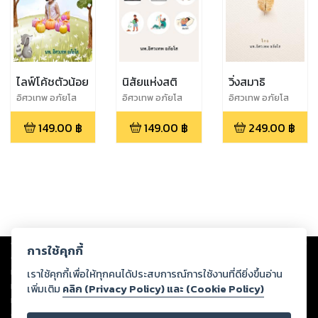
ไลฟ์โค้ชตัวน้อย
นิสัยแห่งสติ
วิ่งสมาธิ
อิศวเทพ อภัยโส
อิศวเทพ อภัยโส
อิศวเทพ อภัยโส
149.00
฿
149.00
฿
249.00
฿
Copyright ©
2026
Storylog Co., Ltd. - สตอรี่ล็อกขอสงวนสิทธิ์ไม่รับผิดชอบ
การใช้คุกกี้
ต่อผลงานหรือเนื้อหาใดที่อัปโหลดผ่านเว็บไซต์และปรากฏว่าละเมิดสิทธิใน
ทรัพย์สินทางปัญญาของบุคคลอื่นหรือขัดต่อกฎหมายและศีลธรรม ดังนั้น ผู้อ่าน
เราใช้คุกกี้เพื่อให้ทุกคนได้ประสบการณ์การใช้งานที่ดียิ่งขึ้นอ่าน
ทุกท่านโปรดใช้วิจารณญาณในการกลั่นกรองด้วยตนเอง และหากท่านพบว่าส่วน
เพิ่มเติม
คลิก (Privacy Policy) และ (Cookie Policy)
หนึ่งส่วนใดขัดต่อกฎหมายและศีลธรรม กรุณาแจ้งมายังบริษัท เพื่อทีมงานจะได้
ดำเนินการในทันที ทั้งนี้ ทางสตอรี่ล็อกขอสงวนลิขสิทธิ์ตามพระราชบัญญัติ