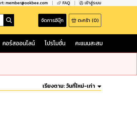
ort: member@ookbee.com
FAQ
เข้าสู่ระบบ
จัดการอีบุ๊ก
ตะกร้า
(
0
)
คอร์สออนไลน์
โปรโมชั่น
คะแนนสะสม
เรียงตาม:
วันที่ใหม่-เก่า