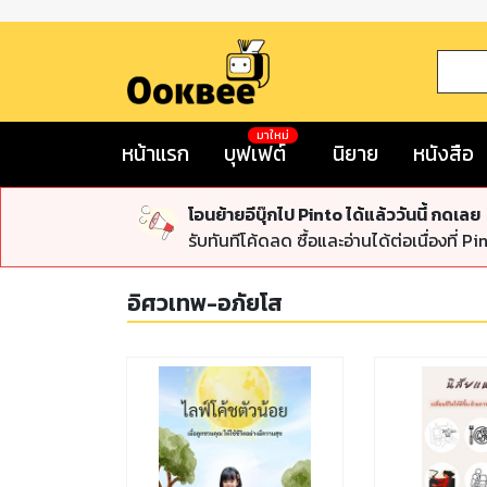
มาใหม่
หน้าแรก
บุฟเฟต์
นิยาย
หนังสือ
โอนย้ายอีบุ๊กไป Pinto ได้แล้ววันนี้ กดเลย
รับทันทีโค้ดลด ซื้อและอ่านได้ต่อเนื่องที่ Pi
อิศวเทพ-อภัยโส