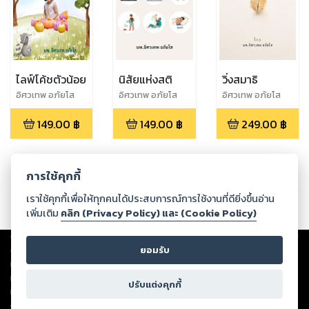
ไลฟ์โค้ชตัวน้อย
นิสัยแห่งสติ
วิ่งสมาธิ
อิศวเทพ อภัยโส
อิศวเทพ อภัยโส
อิศวเทพ อภัยโส
149.00
฿
149.00
฿
249.00
฿
การใช้คุกกี้
เราใช้คุกกี้เพื่อให้ทุกคนได้ประสบการณ์การใช้งานที่ดียิ่งขึ้นอ่าน
เพิ่มเติม
คลิก (Privacy Policy) และ (Cookie Policy)
Copyright ©
2026
Storylog Co., Ltd. - สตอรี่ล็อกขอสงวนสิทธิ์ไม่รับผิดชอบ
ต่อผลงานหรือเนื้อหาใดที่อัปโหลดผ่านเว็บไซต์และปรากฏว่าละเมิดสิทธิใน
ยอมรับ
ทรัพย์สินทางปัญญาของบุคคลอื่นหรือขัดต่อกฎหมายและศีลธรรม ดังนั้น ผู้อ่าน
ทุกท่านโปรดใช้วิจารณญาณในการกลั่นกรองด้วยตนเอง และหากท่านพบว่าส่วน
ปรับแต่งคุกกี้
หนึ่งส่วนใดขัดต่อกฎหมายและศีลธรรม กรุณาแจ้งมายังบริษัท เพื่อทีมงานจะได้
ดำเนินการในทันที ทั้งนี้ ทางสตอรี่ล็อกขอสงวนลิขสิทธิ์ตามพระราชบัญญัติ