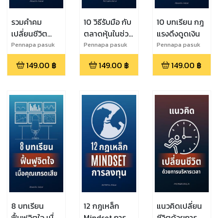
รวมคำคม
10 วิธีรับมือ กับ
10 บทเรียน กฎ
เปลี่ยนชีวิต
ตลาดหุ้นในช่วง
แรงดึงดูดเงิน
พิชิตความ
วิดฤต
Pennapa pasuk
Pennapa pasuk
Pennapa pasuk
สำเร็จ
149.00
฿
149.00
฿
149.00
฿
8 บทเรียน
12 กฎเหล็ก
แนวคิดเปลี่ยน
ฟื้นฟูจิตใจ เมื่อ
Mindset การ
ชีวิตด้วยการ