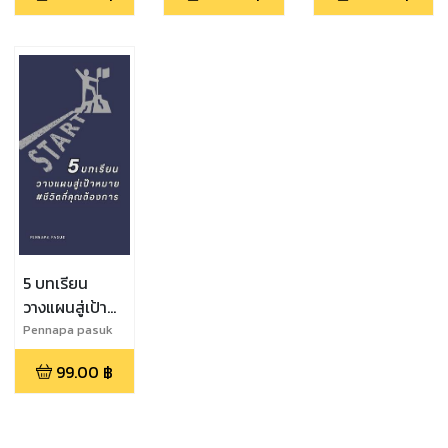
and Mochi"
5 บทเรียน
วางแผนสู่เป้า
หมาย #ชีวิตที่
Pennapa pasuk
คุณต้องการ
99.00
฿