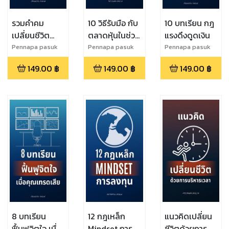
รวมคำคม
10 วิธีรับมือ กับ
10 บทเรียน กฎ
เปลี่ยนชีวิต
ตลาดหุ้นในช่วง
แรงดึงดูดเงิน
พิชิตความ
วิดฤต
Pennapa pasuk
Pennapa pasuk
Pennapa pasuk
สำเร็จ
149.00
฿
149.00
฿
149.00
฿
8 บทเรียน
12 กฎเหล็ก
แนวคิดเปลี่ยน
ฟื้นฟูจิตใจ เมื่อ
Mindset การ
ชีวิตด้วยการ