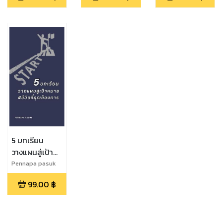
and Mochi"
5 บทเรียน
วางแผนสู่เป้า
หมาย #ชีวิตที่
Pennapa pasuk
คุณต้องการ
99.00
฿