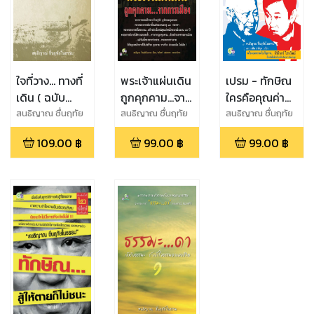
ใจที่วาง... ทางที่
พระเจ้าแผ่นเดิน
เปรม - ทักษิณ
เดิน ( ฉบับ
ถูกคุกคาม...จาก
ใครคือคุณค่า
ปรับปรุงใหม่ )
การเมือง
ของแผ่นดิน
สนธิญาณ ชื่นฤทัย
สนธิญาณ ชื่นฤทัย
สนธิญาณ ชื่นฤทัย
ในธรรม
ในธรรม
ในธรรม,เวทิน ชาติ
109.00
฿
99.00
฿
99.00
฿
กุล