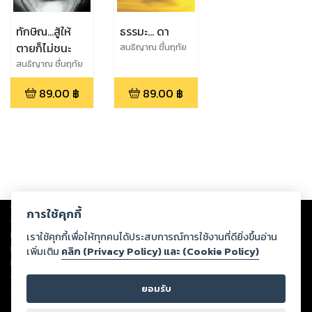
ทักษิณ...สู้ให้
ธรรมะ... ดา
ตายก็ไม่ชนะ
สนธิญาณ ชื่นฤทัย
ในธรรม
สนธิญาณ ชื่นฤทัย
ในธรรม
89.00
฿
89.00
฿
Copyright ©
2026
Storylog Co., Ltd. - สตอรี่ล็อกขอสงวนสิทธิ์ไม่รับผิดชอบ
การใช้คุกกี้
ต่อผลงานหรือเนื้อหาใดที่อัปโหลดผ่านเว็บไซต์และปรากฏว่าละเมิดสิทธิใน
ทรัพย์สินทางปัญญาของบุคคลอื่นหรือขัดต่อกฎหมายและศีลธรรม ดังนั้น ผู้อ่าน
เราใช้คุกกี้เพื่อให้ทุกคนได้ประสบการณ์การใช้งานที่ดียิ่งขึ้นอ่าน
ทุกท่านโปรดใช้วิจารณญาณในการกลั่นกรองด้วยตนเอง และหากท่านพบว่าส่วน
เพิ่มเติม
คลิก (Privacy Policy) และ (Cookie Policy)
หนึ่งส่วนใดขัดต่อกฎหมายและศีลธรรม กรุณาแจ้งมายังบริษัท เพื่อทีมงานจะได้
ดำเนินการในทันที ทั้งนี้ ทางสตอรี่ล็อกขอสงวนลิขสิทธิ์ตามพระราชบัญญัติ
ยอมรับ
ลิขสิทธิ์ พ.ศ. 2537 (ฉบับล่าสุด)