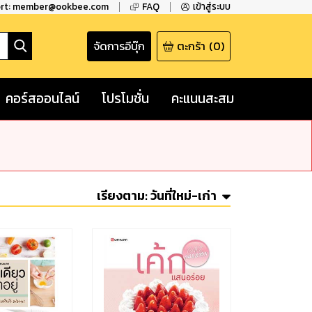
ort: member@ookbee.com
FAQ
เข้าสู่ระบบ
จัดการอีบุ๊ก
ตะกร้า
(
0
)
คอร์สออนไลน์
โปรโมชั่น
คะแนนสะสม
เรียงตาม:
วันที่ใหม่-เก่า