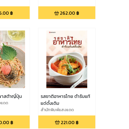
6.00
฿
262.00
฿
พาสต้าญี่ปุ่น
รสชาติอาหารไทย ตำรับแท้
งแดด
แต่ดั้งเดิม
สำนักพิมพ์แสงแดด
0.00
฿
221.00
฿