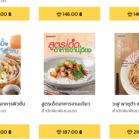
แดด
.00
฿
146.00
฿
14
บอาหารฟิวชั่น
สูตรเด็ดอาหารจานเดียว
วะฟู พาซุต้า 
แดด
สำนักพิมพ์แสงแดด
สำนักพิมพ์แส
.00
฿
187.00
฿
21