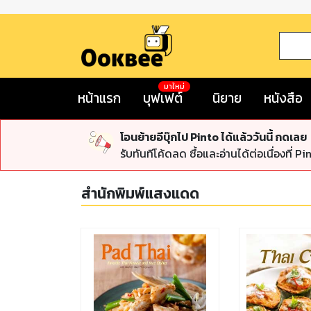
มาใหม่
หน้าแรก
บุฟเฟต์
นิยาย
หนังสือ
โอนย้ายอีบุ๊กไป Pinto ได้แล้ววันนี้ กดเลย
รับทันทีโค้ดลด ซื้อและอ่านได้ต่อเนื่องที่ Pi
สำนักพิมพ์แสงแดด