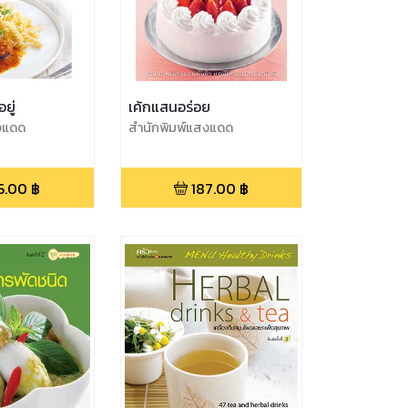
ยู่
เค้กแสนอร่อย
งแดด
สำนักพิมพ์แสงแดด
5.00
฿
187.00
฿