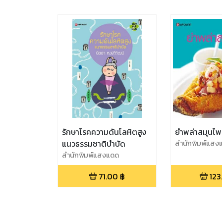
รักษาโรคความดันโลหิตสูง
ยำพล่าสมุนไพ
แนวธรรมชาติบำบัด
สำนักพิมพ์แสง
สำนักพิมพ์แสงแดด
71.00
฿
123