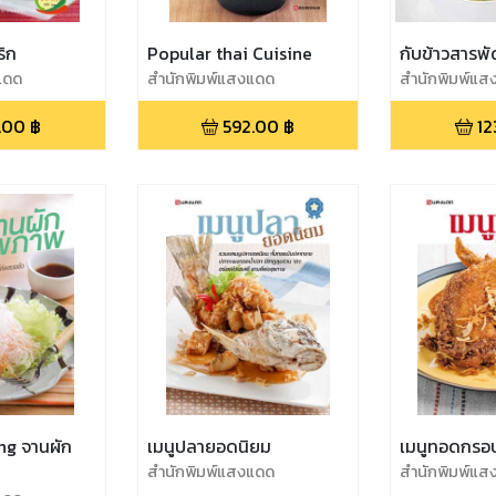
ริก
Popular thai Cuisine
กับข้าวสารพ
แดด
สำนักพิมพ์แสงแดด
สำนักพิมพ์แส
.00
฿
592.00
฿
12
ng จานผัก
เมนูปลายอดนิยม
เมนูทอดกรอ
สำนักพิมพ์แสงแดด
สำนักพิมพ์แส