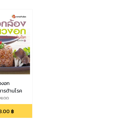
าวงอก
หารต้านโรค
งแดด
8.00
฿