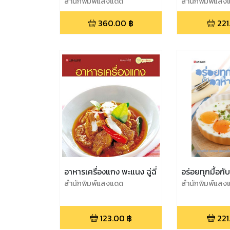
Kitchens All Over
สำนักพิมพ์แสงแดด
สำนักพิมพ์แสง
Thailand
360.00
฿
221
อาหารเครื่องแกง พะแนง ฉู่ฉี่
อร่อยทุกมื้อกั
สำนักพิมพ์แสงแดด
สำนักพิมพ์แสง
123.00
฿
221