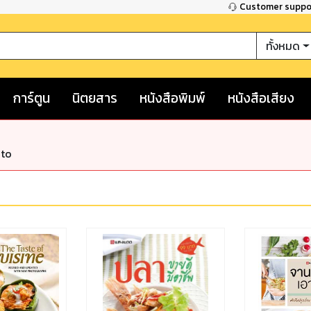
Customer supp
ทั้งหมด
การ์ตูน
นิตยสาร
หนังสือพิมพ์
หนังสือเสียง
nto