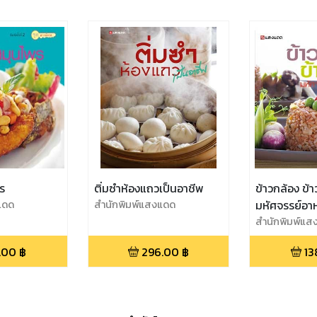
ร
ติ่มซำห้องแถวเป็นอาชีพ
ข้าวกล้อง ข้
แดด
สำนักพิมพ์แสงแดด
มหัศจรรย์อา
สำนักพิมพ์แส
.00
฿
296.00
฿
13