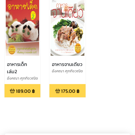
อาหารเด็ก
อาหารจานเดียว
เล่ม2
อังคณา ศุภกิจวณิช
โชค
อังคณา ศุภกิจวณิช
โชค
189.00
฿
175.00
฿