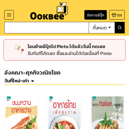
จัดการอีบุ๊ก
(
0
)
ทั้งหมด
โอนย้ายอีบุ๊กไป Pinto ได้แล้ววันนี้ กดเลย
รับทันทีโค้ดลด ซื้อและอ่านได้ต่อเนื่องที่ Pinto
อังคณา-ศุภกิจวณิชโชค
วันที่ใหม่-เก่า