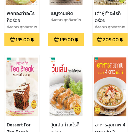
ฟักทองทำอะไร
เมนูจานเห็ด
เต้าหู้ทำอะไรก็
ก็อร่อย
อร่อย
อังคณา ศุภกิจวณิช
โชค
อังคณา ศุภกิจวณิช
อังคณา ศุภกิจวณิช
โชค
โชค
195.00
฿
199.00
฿
209.00
฿
Dessert For
วุ้นเส้นทำอะไรก็
อาหารสุขภาพ 4
Tea Break
อร่อย
ดาว เล่ม 2