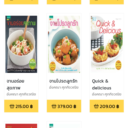
จานอร่อย
จานโปรดลูกรัก
Quick &
สุขภาพ
delicious
อังคณา ศุภกิจวณิช
โชค
อังคณา ศุภกิจวณิช
อังคณา ศุภกิจวณิช
โชค
โชค
215.00
฿
379.00
฿
209.00
฿