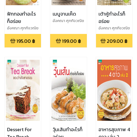
ฟักทองทำอะไร
เมนูจานเห็ด
เต้าหู้ทำอะไรก็
ก็อร่อย
อร่อย
อังคณา ศุภกิจวณิช
โชค
อังคณา ศุภกิจวณิช
อังคณา ศุภกิจวณิช
โชค
โชค
195.00
฿
199.00
฿
209.00
฿
Dessert For
วุ้นเส้นทำอะไรก็
อาหารสุขภาพ 4
Tea Break
อร่อย
ดาว เล่ม 2