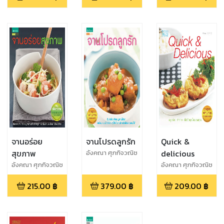
จานอร่อย
จานโปรดลูกรัก
Quick &
สุขภาพ
delicious
อังคณา ศุภกิจวณิช
โชค
อังคณา ศุภกิจวณิช
อังคณา ศุภกิจวณิช
โชค
โชค
215.00
฿
379.00
฿
209.00
฿