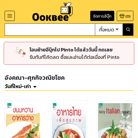
จัดการอีบุ๊ก
(
0
)
ทั้งหมด
โอนย้ายอีบุ๊กไป Pinto ได้แล้ววันนี้ กดเลย
รับทันทีโค้ดลด ซื้อและอ่านได้ต่อเนื่องที่ Pinto
อังคณา-ศุภกิจวณิชโชค
วันที่ใหม่-เก่า