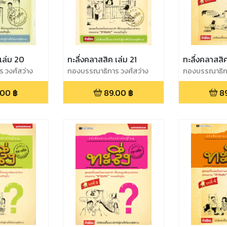
 เล่ม 20
ทะลึ่งคลาสสิค เล่ม 21
ทะลึ่งคลาสสิค
 วงศ์สว่าง
กองบรรณาธิการ วงศ์สว่าง
กองบรรณาธิกา
.00
฿
89.00
฿
8