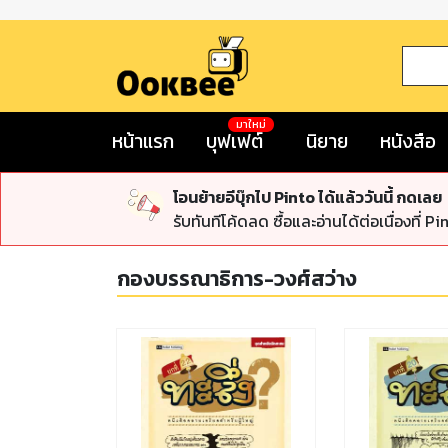
มาใหม่
หน้าแรก
บุฟเฟต์
นิยาย
หนังสือ
โอนย้ายอีบุ๊กไป Pinto ได้แล้ววันนี้ กดเลย
รับทันทีโค้ดลด ซื้อและอ่านได้ต่อเนื่องที่ Pi
กองบรรณาธิการ-วงศ์สว่าง