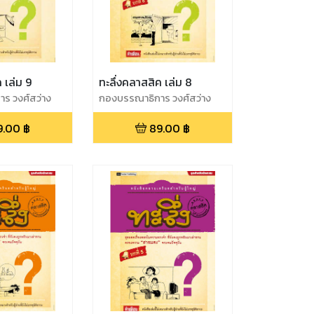
 เล่ม 9
ทะลึ่งคลาสสิค เล่ม 8
ร วงศ์สว่าง
กองบรรณาธิการ วงศ์สว่าง
9.00
฿
89.00
฿