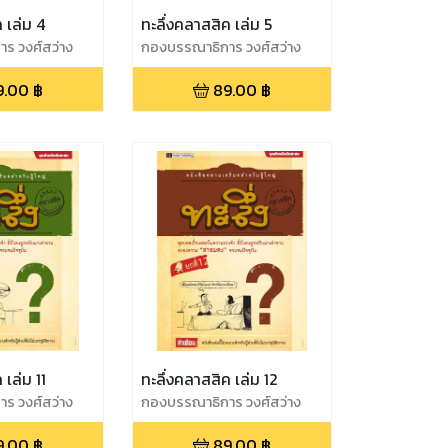
 เล่ม 4
ทะลึ่งคลาสสิค เล่ม 5
ร วงศ์สว่าง
กองบรรณาธิการ วงศ์สว่าง
9.00
฿
89.00
฿
 เล่ม 11
ทะลึ่งคลาสสิค เล่ม 12
ร วงศ์สว่าง
กองบรรณาธิการ วงศ์สว่าง
9.00
฿
89.00
฿