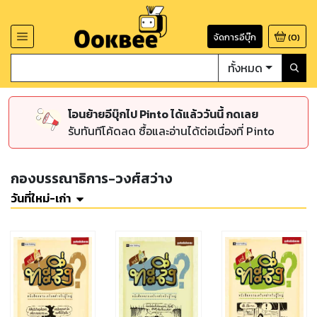
จัดการอีบุ๊ก
(
0
)
ทั้งหมด
โอนย้ายอีบุ๊กไป Pinto ได้แล้ววันนี้ กดเลย
รับทันทีโค้ดลด ซื้อและอ่านได้ต่อเนื่องที่ Pinto
กองบรรณาธิการ-วงศ์สว่าง
วันที่ใหม่-เก่า