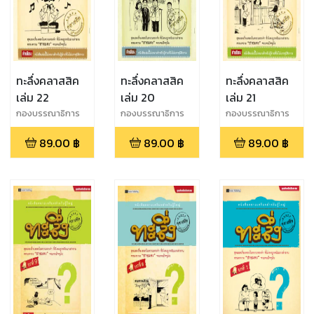
ทะลึ่งคลาสสิค
ทะลึ่งคลาสสิค
ทะลึ่งคลาสสิค
เล่ม 22
เล่ม 20
เล่ม 21
กองบรรณาธิการ
กองบรรณาธิการ
กองบรรณาธิการ
วงศ์สว่าง
วงศ์สว่าง
วงศ์สว่าง
89.00
฿
89.00
฿
89.00
฿