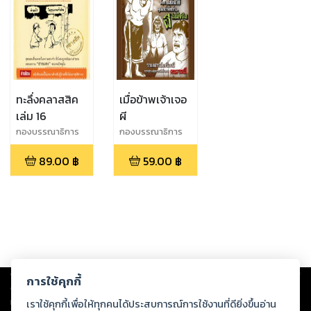
ทะลึ่งคลาสสิค
เมื่อข้าพเจ้าเจอ
เล่ม 16
ผี
กองบรรณาธิการ
กองบรรณาธิการ
วงศ์สว่าง
วงศ์สว่าง
89.00
฿
59.00
฿
Copyright ©
2026
Storylog Co., Ltd. - สตอรี่ล็อกขอสงวนสิทธิ์ไม่รับผิดชอบ
การใช้คุกกี้
ต่อผลงานหรือเนื้อหาใดที่อัปโหลดผ่านเว็บไซต์และปรากฏว่าละเมิดสิทธิใน
ทรัพย์สินทางปัญญาของบุคคลอื่นหรือขัดต่อกฎหมายและศีลธรรม ดังนั้น ผู้อ่าน
เราใช้คุกกี้เพื่อให้ทุกคนได้ประสบการณ์การใช้งานที่ดียิ่งขึ้นอ่าน