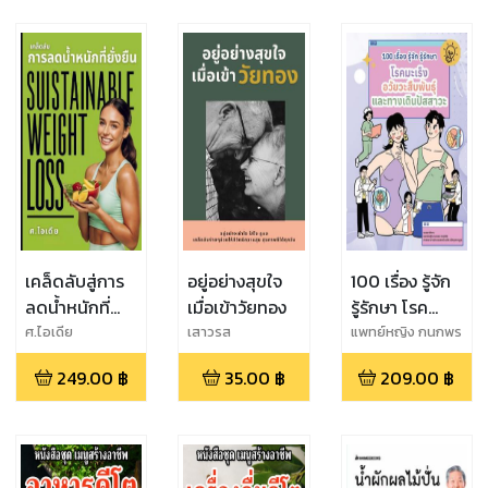
เคล็ดลับสู่การ
อยู่อย่างสุขใจ
100 เรื่อง รู้จัก
ลดน้ำหนักที่
เมื่อเข้าวัยทอง
รู้รักษา โรค
ยั่งยืน
มะเร็งอวัยวะ
ศ.ไอเดีย
เสาวรส
แพทย์หญิง กนกพร
ทอง
สืบพันธุ์และทาง
249.00
฿
35.00
฿
209.00
฿
เลิศ,ศาสตราจารย์
เดินปัสสาวะ
นายแพทย์ ชวลิต
เลิศบุษยานุกูล