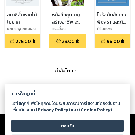
สมาธิสั้นหายได้
หนังสือชุดเมนู
ไวรัสตับอักเสบ
ไม่ยาก
สร้างอาชีพ อะโว
พิษสุรา และตับ
คาโด ทำกินง่าย
แข็ง
นภัทร พุกกะณะสุต
ครัวอิ่มดี
ศิริลักษณ์
ทำขายรวย
275.00
฿
29.00
฿
96.00
฿
กำลังโหลด ...
การใช้คุกกี้
เราใช้คุกกี้เพื่อให้ทุกคนได้ประสบการณ์การใช้งานที่ดียิ่งขึ้นอ่าน
เพิ่มเติม
คลิก (Privacy Policy) และ (Cookie Policy)
Copyright ©
2026
Storylog Co., Ltd. - สตอรี่ล็อกขอสงวนสิทธิ์ไม่รับผิดชอบ
ต่อผลงานหรือเนื้อหาใดที่อัปโหลดผ่านเว็บไซต์และปรากฏว่าละเมิดสิทธิใน
ยอมรับ
ทรัพย์สินทางปัญญาของบุคคลอื่นหรือขัดต่อกฎหมายและศีลธรรม ดังนั้น ผู้อ่าน