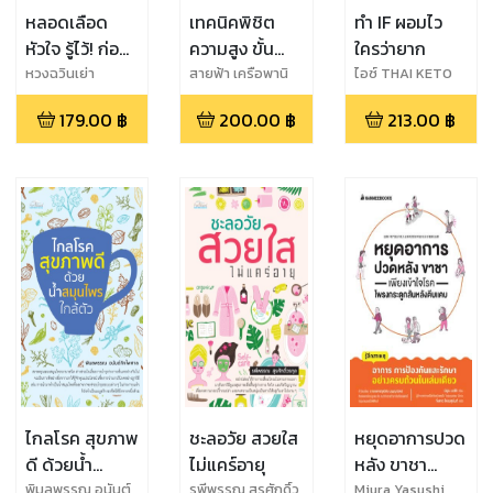
หลอดเลือด
เทคนิคพิชิต
ทำ IF ผอมไว
หัวใจ รู้ไว้! ก่อน
ความสูง ขั้น
ใครว่ายาก
จะสาย
เทพ
หวงฉวินเย่า
สายฟ้า เครือพานิ
ไอซ์ THAI KETO
ชย์
PAL
179.00
฿
200.00
฿
213.00
฿
ไกลโรค สุขภาพ
ชะลอวัย สวยใส
หยุดอาการปวด
ดี ด้วยน้ำ
ไม่แคร์อายุ
หลัง ขาชา
สมุนไพรใกล้ตัว
เพียงเข้าใจโรค
พิมลพรรณ อนันต์
รพีพรรณ สุรศักดิ์ว
Miura Yasushi