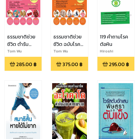
ธรรมชาติช่วย
ธรรมชาติช่วย
119 คำถามโรค
ชีวิต ตำรับ
ชีวิต ฉบับโรค
ต้อหิน
สุขภาพดี (eb)
ภัยหายได้จริง
Tom Wu
Tom Wu
Hiroshi
Ohguro,Yasuhiro,
(eb)
285.00
฿
375.00
฿
295.00
฿
Shinmei,Rui
Hiramatsu,Daisu
ke Shiba