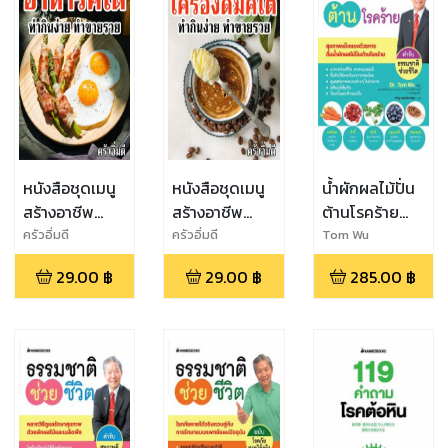
หนังสือชุดเมนู
หนังสือชุดเมนู
น้ำผักผลไม้ปั่น
สร้างอาชีพ
สร้างอาชีพ
ต้านโรคร้าย
อาหารคีโต ทำ
เครื่องดื่มคีโต
(ปกใหม่) (eb)
ครัวอิ่มดี
ครัวอิ่มดี
Tom Wu
กินง่าย ทำขาย
ทำกินง่าย ทำ
29.00
฿
29.00
฿
285.00
฿
รวย
ขายรวย