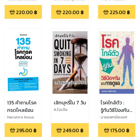
กิจไพศาล
รกุล
โพรงกระดูกสัน
220.00
฿
220.00
฿
225.00
฿
หลังตีบแคบ
135 คำถามโรค
เลิกบุหรี่ใน 7 วัน
โรคใกล้ตัว :
กรดไหลย้อน
รู้ทันวิธีป้องกัน
ศ.ไอเดีย
และการดูแล
Haruhiro Inoue
นายแพทย์ยงยศ
จริยวิทยาวัฒน์
295.00
฿
249.00
฿
175.00
฿