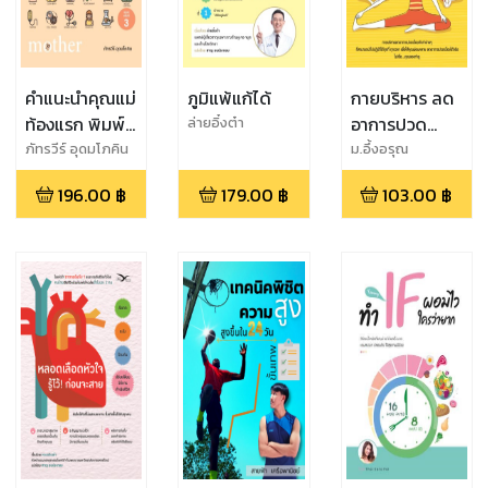
คำแนะนำคุณแม่
ภูมิแพ้แก้ได้
กายบริหาร ลด
ท้องแรก พิมพ์
อาการปวด
ล่ายอิ๋งต๋า
ครั้งที่ 3
เมื่อย
ภัทรวีร์ อุดมโภคิน
ม.อึ้งอรุณ
196.00
฿
179.00
฿
103.00
฿