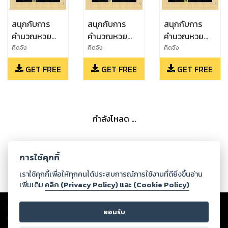
สนุกกับการ
สนุกกับการ
สนุกกับการ
คำนวณหวย
คำนวณหวย
คำนวณหวย
งวดวันที่ 16
งวดวันที่ 1
ฉบับ 1
คิดจัง
คิดจัง
คิดจัง
ธันวาคม 2566
ธันวาคม 2566
พฤศจิกายน
GET FREE
GET FREE
GET FREE
2566
กำลังโหลด ...
การใช้คุกกี้
เราใช้คุกกี้เพื่อให้ทุกคนได้ประสบการณ์การใช้งานที่ดียิ่งขึ้นอ่าน
เพิ่มเติม
คลิก (Privacy Policy) และ (Cookie Policy)
Copyright ©
2026
Storylog Co., Ltd. - สตอรี่ล็อกขอสงวนสิทธิ์ไม่รับผิดชอบ
ต่อผลงานหรือเนื้อหาใดที่อัปโหลดผ่านเว็บไซต์และปรากฏว่าละเมิดสิทธิใน
ยอมรับ
ทรัพย์สินทางปัญญาของบุคคลอื่นหรือขัดต่อกฎหมายและศีลธรรม ดังนั้น ผู้อ่าน
ทุกท่านโปรดใช้วิจารณญาณในการกลั่นกรองด้วยตนเอง และหากท่านพบว่าส่วน