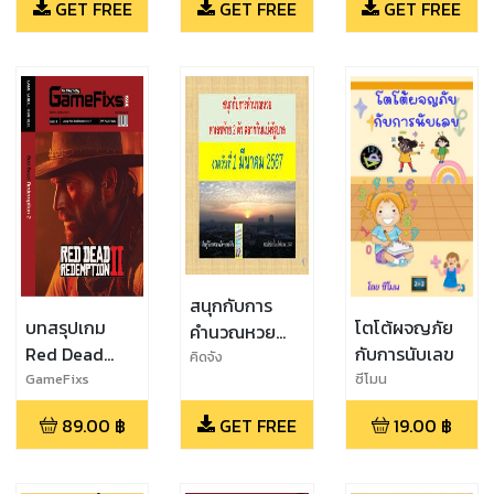
GET FREE
GET FREE
GET FREE
สนุกกับการ
บทสรุปเกม
โตโต้ผจญภัย
คำนวณหวย
Red Dead
กับการนับเลข
งวดวันที่ 1
คิดจัง
Redemption
GameFixs
ซีโมน
มีนาคม 2567
2 [ฉบับ
89.00
฿
GET FREE
19.00
฿
สมบูรณ์]