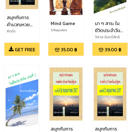
สนุกกับการ
Mind Game
นา ๆ สาระ ใน
คำนวณหวย
ชีวิตประจำวัน
Sikayules
งวดวันที่ 1
คิดจัง
เล่มที่ 2
วิศาล จันทร์สิทธิ
มิถุนายน 2567
พงศ์
GET FREE
35.00
฿
39.00
฿
สนุกกับการ
สนุกกับการ