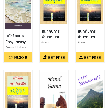
สนุกกับการ
สนุกกับการ
หนังสือแปล
คำนวณหวย
คำนวณหวย
Easy-peasy
งวดวันที่ 1
งวดวันที่ 16
คิดจัง
คิดจัง
Watercolor
Emma Lindsey
กรกฎาคม
มิถุนายน 2567
Painting with
2567
99.00
฿
GET FREE
GET FREE
Confidence
Step by Step
For Beginners
เรียนรู้การ
ระบายสีน้ำอย่าง
ง่ายๆ ด้วยความ
มั่