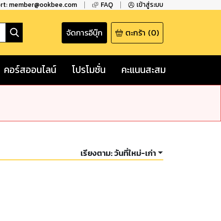
ort: member@ookbee.com
FAQ
เข้าสู่ระบบ
จัดการอีบุ๊ก
ตะกร้า
(
0
)
คอร์สออนไลน์
โปรโมชั่น
คะแนนสะสม
เรียงตาม:
วันที่ใหม่-เก่า