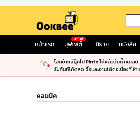
มาใหม่
หน้าแรก
บุฟเฟต์
นิยาย
หนังสือ
โอนย้ายอีบุ๊กไป Pinto ได้แล้ววันนี้ กดเลย
รับทันทีโค้ดลด ซื้อและอ่านได้ต่อเนื่องที่ Pi
คอมมิค