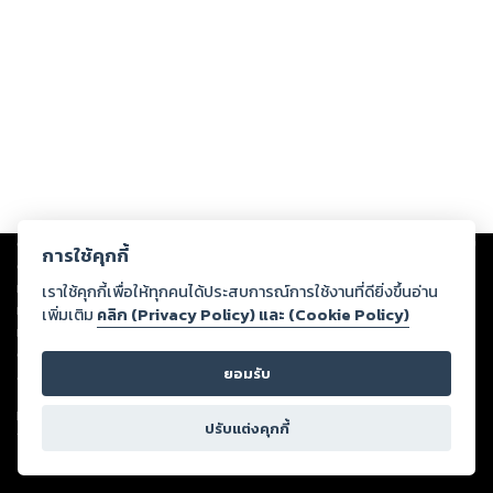
Copyright ©
2026
Storylog Co., Ltd. - สตอรี่ล็อกขอสงวนสิทธิ์ไม่รับผิดชอบ
การใช้คุกกี้
ต่อผลงานหรือเนื้อหาใดที่อัปโหลดผ่านเว็บไซต์และปรากฏว่าละเมิดสิทธิใน
ทรัพย์สินทางปัญญาของบุคคลอื่นหรือขัดต่อกฎหมายและศีลธรรม ดังนั้น ผู้อ่าน
เราใช้คุกกี้เพื่อให้ทุกคนได้ประสบการณ์การใช้งานที่ดียิ่งขึ้นอ่าน
ทุกท่านโปรดใช้วิจารณญาณในการกลั่นกรองด้วยตนเอง และหากท่านพบว่าส่วน
เพิ่มเติม
คลิก (Privacy Policy) และ (Cookie Policy)
หนึ่งส่วนใดขัดต่อกฎหมายและศีลธรรม กรุณาแจ้งมายังบริษัท เพื่อทีมงานจะได้
ดำเนินการในทันที ทั้งนี้ ทางสตอรี่ล็อกขอสงวนลิขสิทธิ์ตามพระราชบัญญัติ
ยอมรับ
ลิขสิทธิ์ พ.ศ. 2537 (ฉบับล่าสุด)
For support: member@ookbee.com
ปรับแต่งคุกกี้
Version
1.3.17