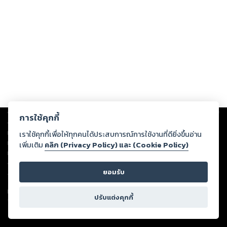
Copyright ©
2026
Storylog Co., Ltd. - สตอรี่ล็อกขอสงวนสิทธิ์ไม่รับผิดชอบ
การใช้คุกกี้
ต่อผลงานหรือเนื้อหาใดที่อัปโหลดผ่านเว็บไซต์และปรากฏว่าละเมิดสิทธิใน
ทรัพย์สินทางปัญญาของบุคคลอื่นหรือขัดต่อกฎหมายและศีลธรรม ดังนั้น ผู้อ่าน
เราใช้คุกกี้เพื่อให้ทุกคนได้ประสบการณ์การใช้งานที่ดียิ่งขึ้นอ่าน
ทุกท่านโปรดใช้วิจารณญาณในการกลั่นกรองด้วยตนเอง และหากท่านพบว่าส่วน
เพิ่มเติม
คลิก (Privacy Policy) และ (Cookie Policy)
หนึ่งส่วนใดขัดต่อกฎหมายและศีลธรรม กรุณาแจ้งมายังบริษัท เพื่อทีมงานจะได้
ดำเนินการในทันที ทั้งนี้ ทางสตอรี่ล็อกขอสงวนลิขสิทธิ์ตามพระราชบัญญัติ
ยอมรับ
ลิขสิทธิ์ พ.ศ. 2537 (ฉบับล่าสุด)
For support: member@ookbee.com
ปรับแต่งคุกกี้
Version
1.3.17