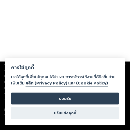
Copyright ©
2026
Storylog Co., Ltd. - สตอรี่ล็อกขอสงวนสิทธิ์ไม่รับผิดชอบ
การใช้คุกกี้
ต่อผลงานหรือเนื้อหาใดที่อัปโหลดผ่านเว็บไซต์และปรากฏว่าละเมิดสิทธิใน
ทรัพย์สินทางปัญญาของบุคคลอื่นหรือขัดต่อกฎหมายและศีลธรรม ดังนั้น ผู้อ่าน
เราใช้คุกกี้เพื่อให้ทุกคนได้ประสบการณ์การใช้งานที่ดียิ่งขึ้นอ่าน
ทุกท่านโปรดใช้วิจารณญาณในการกลั่นกรองด้วยตนเอง และหากท่านพบว่าส่วน
เพิ่มเติม
คลิก (Privacy Policy) และ (Cookie Policy)
หนึ่งส่วนใดขัดต่อกฎหมายและศีลธรรม กรุณาแจ้งมายังบริษัท เพื่อทีมงานจะได้
ดำเนินการในทันที ทั้งนี้ ทางสตอรี่ล็อกขอสงวนลิขสิทธิ์ตามพระราชบัญญัติ
ยอมรับ
ลิขสิทธิ์ พ.ศ. 2537 (ฉบับล่าสุด)
For support: member@ookbee.com
ปรับแต่งคุกกี้
Version
1.3.17