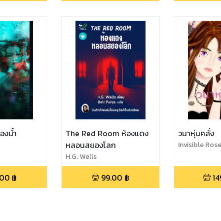
องน้ำ
The Red Room ห้องแดง
วนาหุ่นคลั่ง
หลอนสยองโลก
Invisible Ros
H.G. Wells
.00
฿
99.00
฿
14