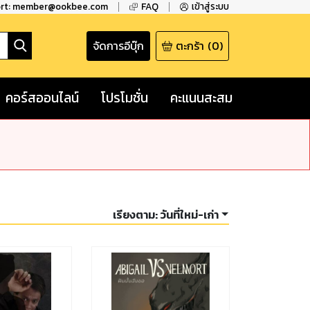
ort: member@ookbee.com
FAQ
เข้าสู่ระบบ
จัดการอีบุ๊ก
ตะกร้า
(
0
)
คอร์สออนไลน์
โปรโมชั่น
คะแนนสะสม
เรียงตาม:
วันที่ใหม่-เก่า