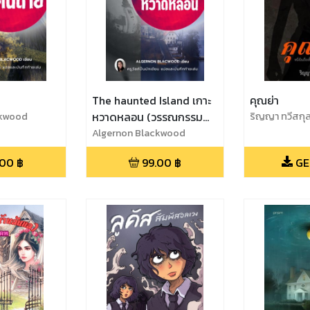
The haunted Island เกาะ
คุณย่า
ckwood
หวาดหลอน (วรรณกรรมน้ำ
ริญญา ทวีสกุ
เอก)
Algernon Blackwood
.00
฿
99.00
฿
GE