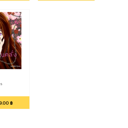
es
9.00
฿