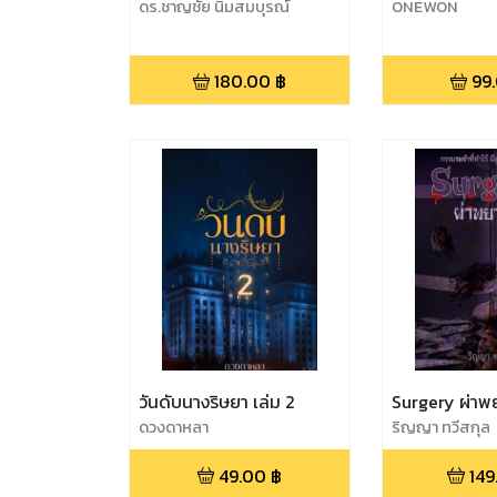
ดร.ชาญชัย นิ่มสมบุรณ์
ONEWON
180.00
฿
99
วันดับนางริษยา เล่ม 2
Surgery ผ่าพ
ดวงดาหลา
ริญญา ทวีสกุล
49.00
฿
149