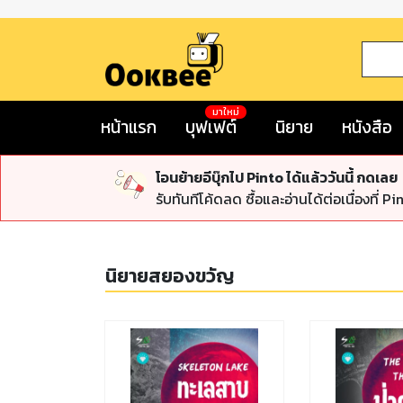
มาใหม่
หน้าแรก
บุฟเฟต์
นิยาย
หนังสือ
โอนย้ายอีบุ๊กไป Pinto ได้แล้ววันนี้ กดเลย
รับทันทีโค้ดลด ซื้อและอ่านได้ต่อเนื่องที่ Pi
นิยายสยองขวัญ