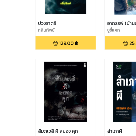
บ่วงราตรี
อาถรรพ์ (บ้าน
กลิ่นทิพย์
ซูซี่แคท
129.00
฿
25
สัมภเวสี ผี สยอง คุก
สำเภาผี