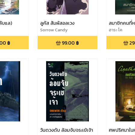
ลับแล)
ลูคัส สัมผัสอลเวง
สมาชิกคนที่
Sorrow Candy
ฮาระ โค
.00
฿
99.00
฿
29
วันดวงดับ ล้อมจับจระเข้เจ้า
ศพปริศนาในห