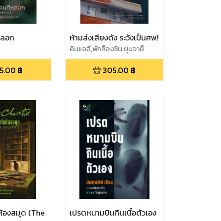
หลอก
ห้ามส่งเสียงดัง ระวังเป็นศพ!
คิมแจฮี,พักซ็องชิน,ยุนจาย็
อง,ยังซูรย็อน
5.00
฿
305.00
฿
้องสมุด (The
เปรตหนามบินกินเนื้อตัวเอง