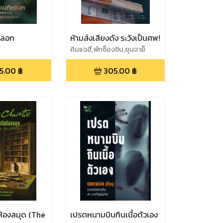
หลอก
ห้ามส่งเสียงดัง ระวังเป็นศพ!
คิมแจฮี,พักซ็องชิน,ยุนจาย็
อง,ยังซูรย็อน
5.00
฿
305.00
฿
้องสมุด (The
เปรตหนามบินกินเนื้อตัวเอง