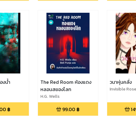
องน้ำ
The Red Room ห้องแดง
วนาหุ่นคลั่ง
หลอนสยองโลก
Invisible Ros
H.G. Wells
.00
฿
99.00
฿
14