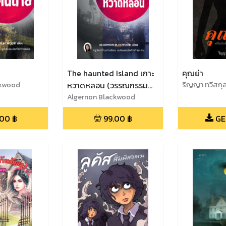
The haunted Island เกาะ
คุณย่า
ckwood
หวาดหลอน (วรรณกรรมน้ำ
ริญญา ทวีสกุ
เอก)
Algernon Blackwood
.00
฿
99.00
฿
GE