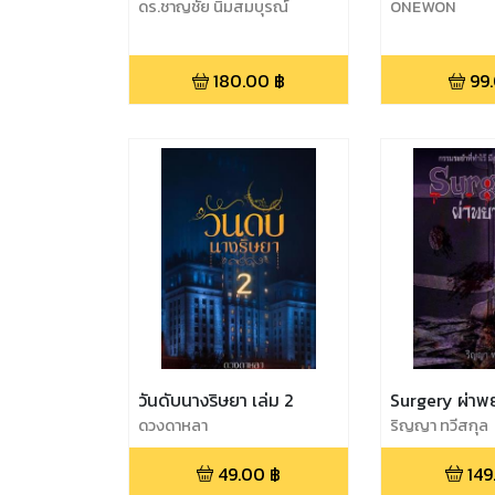
ดร.ชาญชัย นิ่มสมบุรณ์
ONEWON
180.00
฿
99
วันดับนางริษยา เล่ม 2
Surgery ผ่าพ
ดวงดาหลา
ริญญา ทวีสกุล
49.00
฿
149