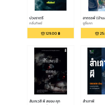
บ่วงราตรี
อาถรรพ์ (บ้าน
กลิ่นทิพย์
ซูซี่แคท
129.00
฿
25
สัมภเวสี ผี สยอง คุก
สำเภาผี