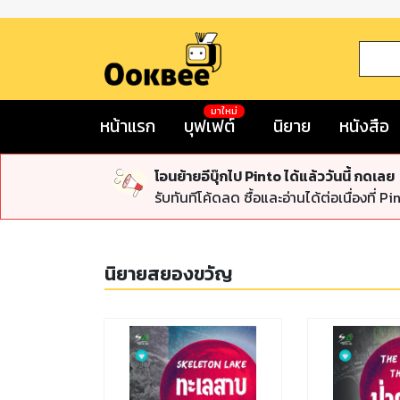
มาใหม่
หน้าแรก
บุฟเฟต์
นิยาย
หนังสือ
โอนย้ายอีบุ๊กไป Pinto ได้แล้ววันนี้ กดเลย
รับทันทีโค้ดลด ซื้อและอ่านได้ต่อเนื่องที่ Pi
นิยายสยองขวัญ