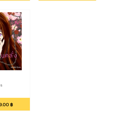
es
9.00
฿