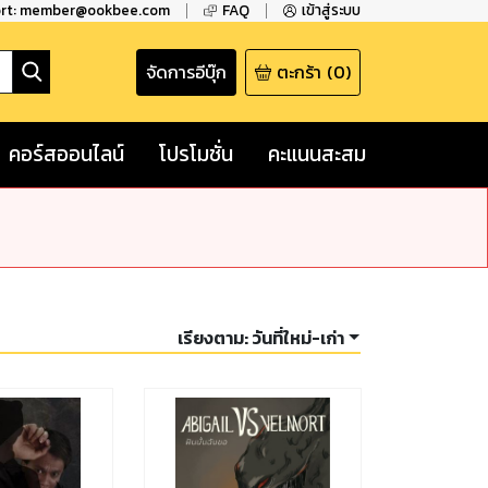
ort: member@ookbee.com
FAQ
เข้าสู่ระบบ
จัดการอีบุ๊ก
ตะกร้า
(
0
)
คอร์สออนไลน์
โปรโมชั่น
คะแนนสะสม
เรียงตาม:
วันที่ใหม่-เก่า