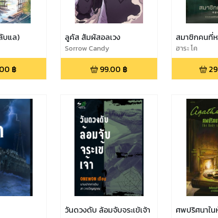
ลับแล)
ลูคัส สัมผัสอลเวง
สมาชิกคนที่
Sorrow Candy
ฮาระ โค
.00
฿
99.00
฿
29
วันดวงดับ ล้อมจับจระเข้เจ้า
ศพปริศนาในห