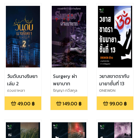
วันดับนางริษยา
Surgery ผ่า
วยาสชาตรากับ
เล่ม 2
พยาบาท
มายาชั้นที่ 13
ดวงดาหลา
ริญญา ทวีสกุล
ONEWON
49.00
฿
149.00
฿
99.00
฿