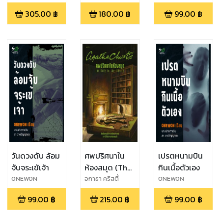
ชิน,ยุนจาย็อง,ยังซู
รณ์
305.00
฿
180.00
฿
99.00
฿
รย็อน
วันดวงดับ ล้อม
ศพปริศนาใน
เปรตหนามบิน
จับจระเข้เจ้า
ห้องสมุด (The
กินเนื้อตัวเอง
Body in the
ONEWON
อกาธา คริสตี้
ONEWON
Library)
99.00
฿
215.00
฿
99.00
฿