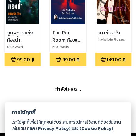
ภูตพรายแห่ง
The Red
วนาหุ่นคลั่ง
ท้องน้ำ
Room ห้องแดง
Invisible Roses
หลอนสยองโลก
ONEWON
H.G. Wells
99.00
฿
99.00
฿
149.00
฿
กำลังโหลด ...
การใช้คุกกี้
เราใช้คุกกี้เพื่อให้ทุกคนได้ประสบการณ์การใช้งานที่ดียิ่งขึ้นอ่าน
เพิ่มเติม
คลิก (Privacy Policy) และ (Cookie Policy)
Copyright ©
2026
Storylog Co., Ltd. - สตอรี่ล็อกขอสงวนสิทธิ์ไม่รับผิดชอบ