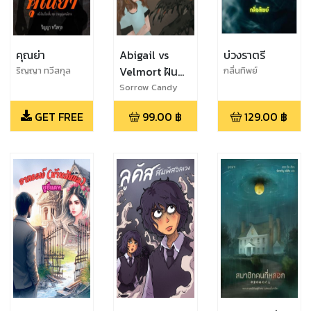
คุณย่า
Abigail vs
บ่วงราตรี
Velmort ฝัน
ริญญา ทวีสกุล
กลิ่นทิพย์
นั้นฉันขอ
Sorrow Candy
GET FREE
99.00
฿
129.00
฿