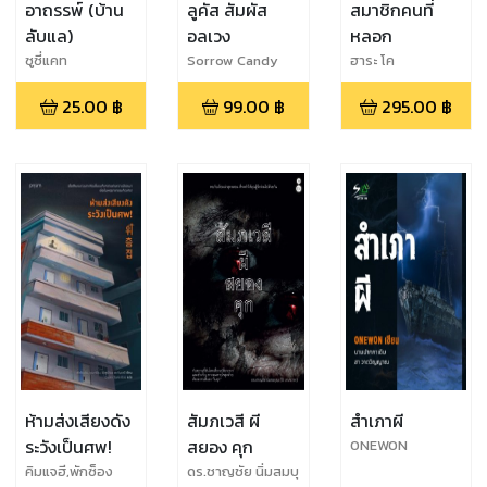
อาถรรพ์ (บ้าน
ลูคัส สัมผัส
สมาชิกคนที่
ลับแล)
อลเวง
หลอก
ซูซี่แคท
Sorrow Candy
ฮาระ โค
25.00
฿
99.00
฿
295.00
฿
ห้ามส่งเสียงดัง
สัมภเวสี ผี
สำเภาผี
ระวังเป็นศพ!
สยอง คุก
ONEWON
คิมแจฮี,พักซ็อง
ดร.ชาญชัย นิ่มสมบุ