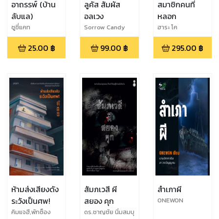
อาถรรพ์ (บ้าน
ลูคัส สัมผัส
สมาชิกคนที่
ลับแล)
อลเวง
หลอก
ซูซี่แคท
Sorrow Candy
ฮาระ โค
25.00
฿
99.00
฿
295.00
฿
ห้ามส่งเสียงดัง
สัมภเวสี ผี
สำเภาผี
ระวังเป็นศพ!
สยอง คุก
ONEWON
คิมแจฮี,พักซ็อง
ดร.ชาญชัย นิ่มสมบุ