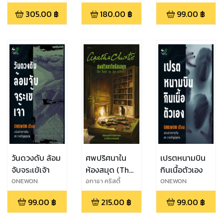
ชิน,ยุนจาย็อง,ยังซู
รณ์
305.00
฿
180.00
฿
99.00
฿
รย็อน
วันดวงดับ ล้อม
ศพปริศนาใน
เปรตหนามบิน
จับจระเข้เจ้า
ห้องสมุด (The
กินเนื้อตัวเอง
Body in the
ONEWON
อกาธา คริสตี้
ONEWON
Library)
99.00
฿
215.00
฿
99.00
฿