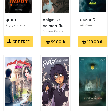
คุณย่า
Abigail vs
บ่วงราตรี
Velmort ฝัน
ริญญา ทวีสกุล
กลิ่นทิพย์
นั้นฉันขอ
Sorrow Candy
GET FREE
99.00
฿
129.00
฿