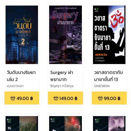
วันดับนางริษยา
Surgery ผ่า
วยาสชาตรากับ
เล่ม 2
พยาบาท
มายาชั้นที่ 13
ดวงดาหลา
ริญญา ทวีสกุล
ONEWON
49.00
฿
149.00
฿
99.00
฿