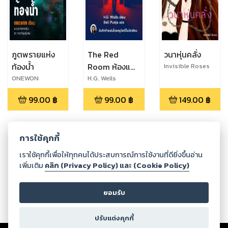
ภูตพรายแห่ง
The Red
วนาหุ่นคลั่ง
ท้องน้ำ
Room ห้องแดง
Invisible Roses
หลอนสยองโลก
ONEWON
H.G. Wells
99.00
฿
99.00
฿
149.00
฿
การใช้คุกกี้
กำลังโหลด ...
เราใช้คุกกี้เพื่อให้ทุกคนได้ประสบการณ์การใช้งานที่ดียิ่งขึ้นอ่าน
เพิ่มเติม
คลิก (Privacy Policy) และ (Cookie Policy)
ยอมรับ
ปรับแต่งคุกกี้
Copyright ©
2026
Storylog Co., Ltd. - สตอรี่ล็อกขอสงวนสิทธิ์ไม่รับผิดชอบ