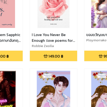
oem Sapphic
I Love You Never Be
ของขวัญษม
ือภาษาอังกฤษ
Enough :love poems for
Ploymorrako
sbian girl
healing and self-love
Robbie Zeolla
หนังสือกลอนกวีรักภาษา
.00
฿
149.00
฿
9
อังกฤษ ที่จะช่วยเยียวยาทุก
จิตใจผ่านดอกไม้น