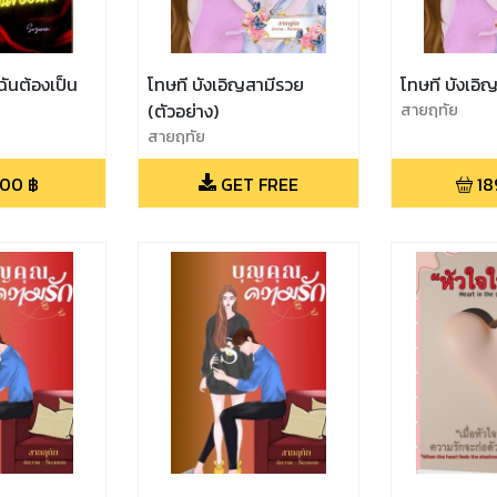
ฉันต้องเป็น
โทษที บังเอิญสามีรวย
โทษที บังเอิ
(ตัวอย่าง)
สายฤทัย
สายฤทัย
.00
฿
GET FREE
18