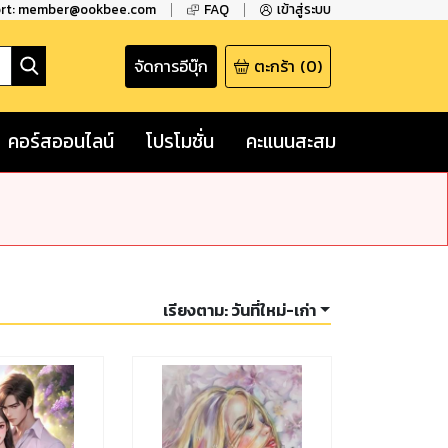
ort: member@ookbee.com
FAQ
เข้าสู่ระบบ
จัดการอีบุ๊ก
ตะกร้า
(
0
)
คอร์สออนไลน์
โปรโมชั่น
คะแนนสะสม
เรียงตาม:
วันที่ใหม่-เก่า