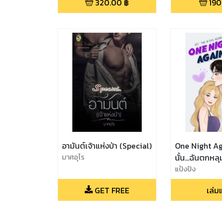
320.00
฿
190
อามันต์เจ้าแห่งป่า (Special)
One Night Agai
มาศอุไร
นั้น...ฉันตกหลุ
แป้งปัง
GET FREE
เล่ม