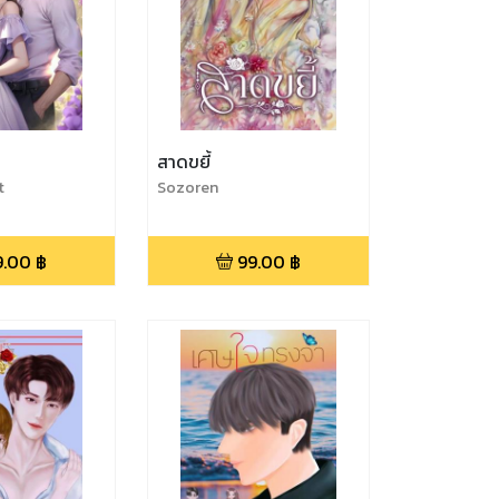
า
สาดขยี้
t
Sozoren
9.00
฿
99.00
฿