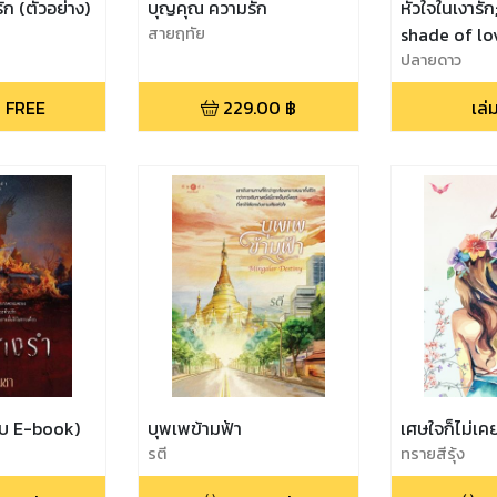
ก (ตัวอย่าง)
บุญคุณ ความรัก
หัวใจในเงารัก
สายฤทัย
shade of lo
ปลายดาว
 FREE
229.00
฿
เล
ับ E-book)
บุพเพข้ามฟ้า
เศษใจก็ไม่เคย
รตี
ทรายสีรุ้ง