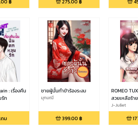
.00
฿
275.00
฿
4
n : เรื่องคืน
ชายผู้นั้นทำข้าร้องระงม
ROMEO TUX
มรัก
มุกมณี
สวยเหลือร้าย
J-Juliet
แถม
399.00
฿
17