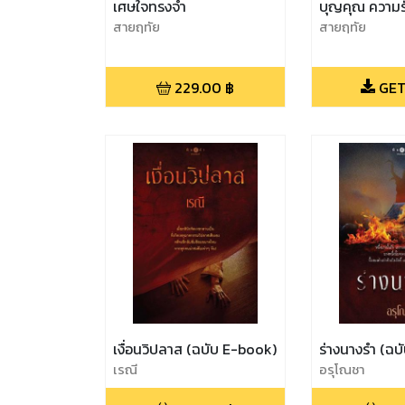
เศษใจทรงจำ
บุญคุณ ความรั
สายฤทัย
สายฤทัย
229.00
฿
GET
เงื่อนวิปลาส (ฉบับ E-book)
ร่างนางรำ (ฉบ
เรณี
อรุโณชา