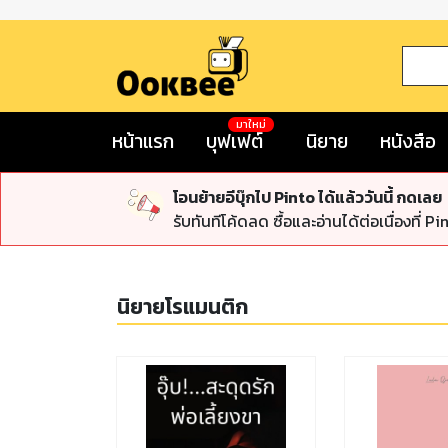
มาใหม่
หน้าแรก
บุฟเฟต์
นิยาย
หนังสือ
โอนย้ายอีบุ๊กไป Pinto ได้แล้ววันนี้ กดเลย
รับทันทีโค้ดลด ซื้อและอ่านได้ต่อเนื่องที่ Pi
นิยายโรแมนติก