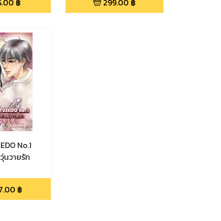
5.00
฿
299.00
฿
EDO No.1
วุ่นวายรัก
7.00
฿