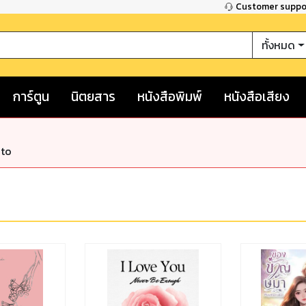
Customer supp
ทั้งหมด
การ์ตูน
นิตยสาร
หนังสือพิมพ์
หนังสือเสียง
nto