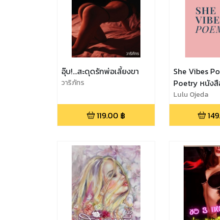
อุ๊บ!...สะดุดรักพ่อเลี้ยงขา
She Vibes P
วาริภัทร
Poetry หนังส
สำหรับ W|W le
Lulu Ojeda
love girl Yuri
119.00
฿
149