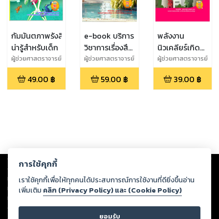
กัมมันตภาพรังสี
e-book บริการ
พลังงาน
น่ารู้สำหรับเด็ก
วิชาการเรื่องสึ
นิวเคลียร์เกิด
นามิมหันตภัย
จากอะไร ทำไม
ผู้ช่วยศาสตราจารย์
ผู้ช่วยศาสตราจารย์
ผู้ช่วยศาสตราจารย์
สุชาติ สุภาพ
สุชาติ สุภาพ
สุชาติ สุภาพ
ใกล้ตัวคนไทย
จึงมีพลังงาน
49.00
฿
59.00
฿
39.00
฿
มหาศาล
Copyright ©
2026
Storylog Co., Ltd. - สตอรี่ล็อกขอสงวนสิทธิ์ไม่รับผิดชอบ
การใช้คุกกี้
ต่อผลงานหรือเนื้อหาใดที่อัปโหลดผ่านเว็บไซต์และปรากฏว่าละเมิดสิทธิใน
ทรัพย์สินทางปัญญาของบุคคลอื่นหรือขัดต่อกฎหมายและศีลธรรม ดังนั้น ผู้อ่าน
เราใช้คุกกี้เพื่อให้ทุกคนได้ประสบการณ์การใช้งานที่ดียิ่งขึ้นอ่าน
ทุกท่านโปรดใช้วิจารณญาณในการกลั่นกรองด้วยตนเอง และหากท่านพบว่าส่วน
เพิ่มเติม
คลิก (Privacy Policy) และ (Cookie Policy)
หนึ่งส่วนใดขัดต่อกฎหมายและศีลธรรม กรุณาแจ้งมายังบริษัท เพื่อทีมงานจะได้
ดำเนินการในทันที ทั้งนี้ ทางสตอรี่ล็อกขอสงวนลิขสิทธิ์ตามพระราชบัญญัติ
ยอมรับ
ลิขสิทธิ์ พ.ศ. 2537 (ฉบับล่าสุด)