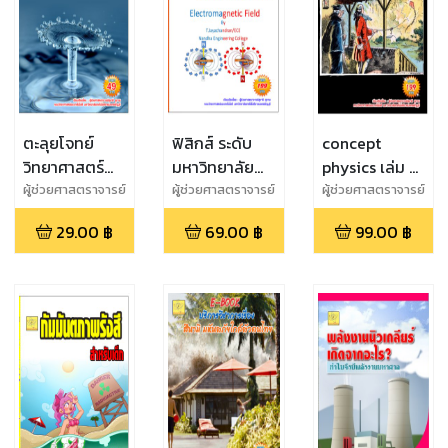
ตะลุยโจทย์
ฟิสิกส์ ระดับ
concept
วิทยาศาสตร์
มหาวิทยาลัย
physics เล่ม 4
ม.ต้น เรื่อง
เรื่องสนามแม่
ชั้น ม.5
ผู้ช่วยศาสตราจารย์
ผู้ช่วยศาสตราจารย์
ผู้ช่วยศาสตราจารย์
สุชาติ สุภาพ
สุชาติ สุภาพ
สุชาติ สุภาพ
ของไหล/
เหล็กไฟฟ้า
29.00
฿
69.00
฿
99.00
฿
ของเหลว