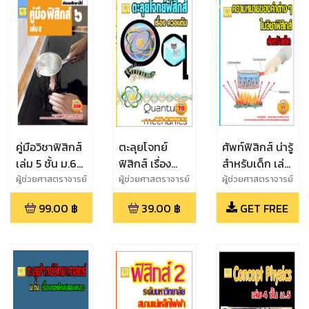
คู่มือวิชาฟิสิกส์
ตะลุยโจทย์
ศัพท์ฟิสิกส์ น่ารู้
เล่ม 5 ชั้น ม.6
ฟิสิกส์ เรื่อง
สำหรับเด็ก เล่ม
หลักสูตรใหม่
ฟิสิกส์ควอนตัม
1
ผู้ช่วยศาสตราจารย์
ผู้ช่วยศาสตราจารย์
ผู้ช่วยศาสตราจารย์
สุชาติ สุภาพ
สุชาติ สุภาพ
สุชาติ สุภาพ
พ.ศ. 2560
99.00
฿
39.00
฿
GET FREE