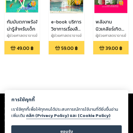
กัมมันตภาพรังสี
e-book บริการ
พลังงาน
น่ารู้สำหรับเด็ก
วิชาการเรื่องสึ
นิวเคลียร์เกิด
นามิมหันตภัย
จากอะไร ทำไม
ผู้ช่วยศาสตราจารย์
ผู้ช่วยศาสตราจารย์
ผู้ช่วยศาสตราจารย์
สุชาติ สุภาพ
สุชาติ สุภาพ
สุชาติ สุภาพ
ใกล้ตัวคนไทย
จึงมีพลังงาน
49.00
฿
59.00
฿
39.00
฿
มหาศาล
Copyright ©
2026
Storylog Co., Ltd. - สตอรี่ล็อกขอสงวนสิทธิ์ไม่รับผิดชอบ
การใช้คุกกี้
ต่อผลงานหรือเนื้อหาใดที่อัปโหลดผ่านเว็บไซต์และปรากฏว่าละเมิดสิทธิใน
ทรัพย์สินทางปัญญาของบุคคลอื่นหรือขัดต่อกฎหมายและศีลธรรม ดังนั้น ผู้อ่าน
เราใช้คุกกี้เพื่อให้ทุกคนได้ประสบการณ์การใช้งานที่ดียิ่งขึ้นอ่าน
ทุกท่านโปรดใช้วิจารณญาณในการกลั่นกรองด้วยตนเอง และหากท่านพบว่าส่วน
เพิ่มเติม
คลิก (Privacy Policy) และ (Cookie Policy)
หนึ่งส่วนใดขัดต่อกฎหมายและศีลธรรม กรุณาแจ้งมายังบริษัท เพื่อทีมงานจะได้
ดำเนินการในทันที ทั้งนี้ ทางสตอรี่ล็อกขอสงวนลิขสิทธิ์ตามพระราชบัญญัติ
ยอมรับ
ลิขสิทธิ์ พ.ศ. 2537 (ฉบับล่าสุด)