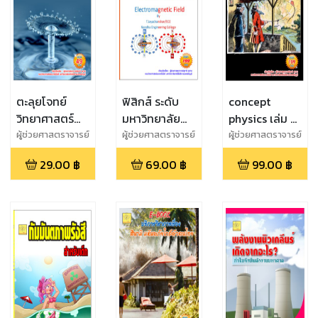
ตะลุยโจทย์
ฟิสิกส์ ระดับ
concept
วิทยาศาสตร์
มหาวิทยาลัย
physics เล่ม 4
ม.ต้น เรื่อง
เรื่องสนามแม่
ชั้น ม.5
ผู้ช่วยศาสตราจารย์
ผู้ช่วยศาสตราจารย์
ผู้ช่วยศาสตราจารย์
สุชาติ สุภาพ
สุชาติ สุภาพ
สุชาติ สุภาพ
ของไหล/
เหล็กไฟฟ้า
29.00
฿
69.00
฿
99.00
฿
ของเหลว