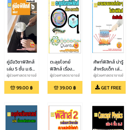
คู่มือวิชาฟิสิกส์
ตะลุยโจทย์
ศัพท์ฟิสิกส์ น่ารู้
เล่ม 5 ชั้น ม.6
ฟิสิกส์ เรื่อง
สำหรับเด็ก เล่ม
หลักสูตรใหม่
ฟิสิกส์ควอนตัม
1
ผู้ช่วยศาสตราจารย์
ผู้ช่วยศาสตราจารย์
ผู้ช่วยศาสตราจารย์
สุชาติ สุภาพ
สุชาติ สุภาพ
สุชาติ สุภาพ
พ.ศ. 2560
99.00
฿
39.00
฿
GET FREE