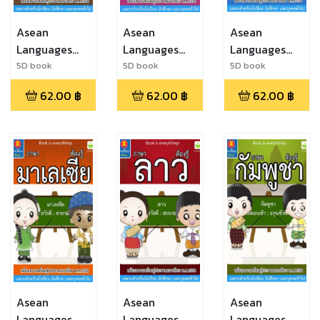
Asean
Asean
Asean
Languages
Languages
Languages
Singapore
Philippelines
Myanmar
5D book
5D book
5D book
62.00
฿
62.00
฿
62.00
฿
Asean
Asean
Asean
Languages
Languages
Languages