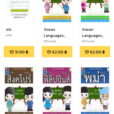
olx
Asean
Asean
Languages
Languages
utdi
Vietnam
Thailand
5D book
5D book
31.00
฿
62.00
฿
62.00
฿