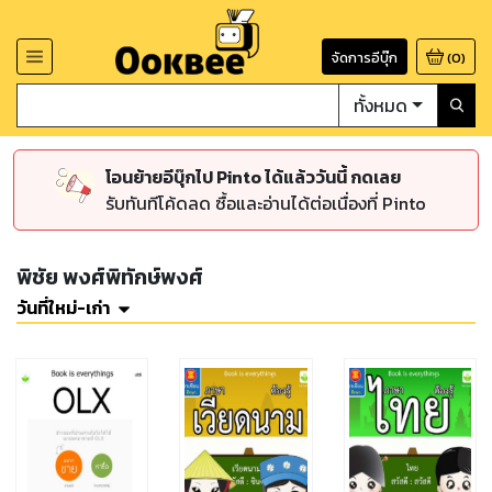
จัดการอีบุ๊ก
(
0
)
ทั้งหมด
โอนย้ายอีบุ๊กไป Pinto ได้แล้ววันนี้ กดเลย
รับทันทีโค้ดลด ซื้อและอ่านได้ต่อเนื่องที่ Pinto
พิชัย พงศ์พิทักษ์พงศ์
วันที่ใหม่-เก่า