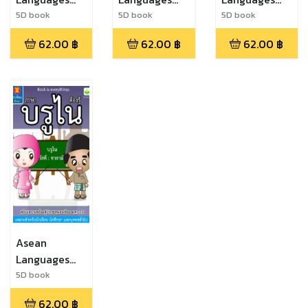
Malaysia
Lao
Cambodia
5D book
5D book
5D book
62.00
฿
62.00
฿
62.00
฿
Asean
Languages
Brunei
5D book
62.00
฿