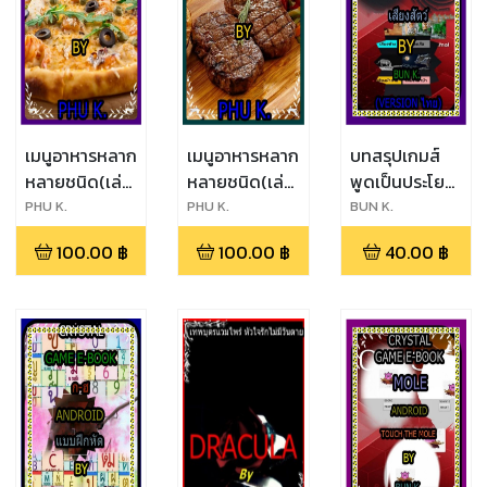
เมนูอาหารหลาก
เมนูอาหารหลาก
บทสรุปเกมส์
หลายชนิด(เล่ม
หลายชนิด(เล่ม
พูดเป็นประโยค
ที่ 5)
ที่ 4)
และเสียงร้อง
PHU K.
PHU K.
BUN K.
ของสัตว์ต่างๆ
100.00
฿
100.00
฿
40.00
฿