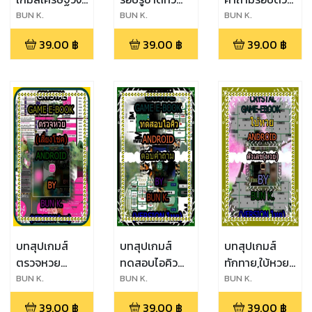
เหล้า ประเภท
โลก ประเภท
ประเภทเกมส์
BUN K.
BUN K.
BUN K.
เกมส์ หมาก
เกมส์ ตอบ
ตอบ
39.00
฿
39.00
฿
39.00
฿
กระดาน(android)
คำถาม(android)
คำถาม(android)
บทสุปเกมส์
บทสุปเกมส์
บทสุปเกมส์
ตรวจหวย
ทดสอบไอคิว
ทักทาย,ใบ้หวย
ประเภทเกมส์
ประเภทเกมส์
ประเภทเกมส์
BUN K.
BUN K.
BUN K.
เสี่ยง
ตอบ
ทักทาย,ตัวเลข(หวย
39.00
฿
39.00
฿
39.00
฿