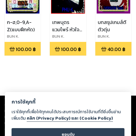
ก-ฮ,0-9,A-
เทพบุตร
บทสรุปเกมส์ตี
Z(แบบฝึกหัด)
แวมไพร์ หัวใจ
ตัวตุ่น
รักไม่มีวันตาย
BUN K.
BUN K.
BUN K.
100.00
฿
100.00
฿
40.00
฿
Copyright ©
2026
Storylog Co., Ltd. - สตอรี่ล็อกขอสงวนสิทธิ์ไม่รับผิดชอบ
การใช้คุกกี้
ต่อผลงานหรือเนื้อหาใดที่อัปโหลดผ่านเว็บไซต์และปรากฏว่าละเมิดสิทธิใน
ทรัพย์สินทางปัญญาของบุคคลอื่นหรือขัดต่อกฎหมายและศีลธรรม ดังนั้น ผู้อ่าน
เราใช้คุกกี้เพื่อให้ทุกคนได้ประสบการณ์การใช้งานที่ดียิ่งขึ้นอ่าน
ทุกท่านโปรดใช้วิจารณญาณในการกลั่นกรองด้วยตนเอง และหากท่านพบว่าส่วน
เพิ่มเติม
คลิก (Privacy Policy) และ (Cookie Policy)
หนึ่งส่วนใดขัดต่อกฎหมายและศีลธรรม กรุณาแจ้งมายังบริษัท เพื่อทีมงานจะได้
ดำเนินการในทันที ทั้งนี้ ทางสตอรี่ล็อกขอสงวนลิขสิทธิ์ตามพระราชบัญญัติ
ยอมรับ
ลิขสิทธิ์ พ.ศ. 2537 (ฉบับล่าสุด)