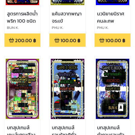
สูตรการผลิตน้ำ
แค้นสวาทพญา
นวนิยายนิราศ
พริก 100 ชนิด
จระเข้
คนละภพ
ิBUN K.
PHU K.
PHU K.
200.00
฿
100.00
฿
100.00
฿
บทสุปเกมส์
บทสุปเกมส์
บทสุปเกมส์
เกมส์เศรษฐีวง
รอบรู้ชาติทั่ว
คำถามรอบตัว