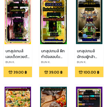
บทสุปเกมส์
บทสุปเกมส์ ฝึก
บทสุปเกมส์
เลขเด็ดหวยดัง
ทำข้อสอบใบ
นักรบผู้กล้า
ประเภทเกมส์
ขับขี่ ประเภท
ประเภทเกมส์
BUN K.
BUN K.
BUN K.
เสี่ยง
เกมส์ แบบ
R.P.G.
39.00
฿
39.00
฿
100.00
฿
โชค(android)
ทดสอบใบ
(android)
ขับขี่(android)