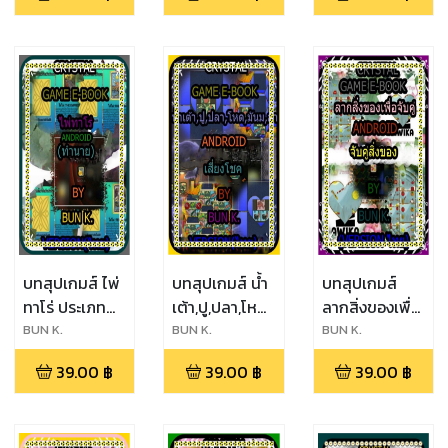
โชค(android)
คำถาม(android)
(android)
บทสุปเกมส์ ไพ่
บทสุปเกมส์ น้ำ
บทสุปเกมส์
ทาโร่ ประเภท
เต้า,ปู,ปลา,โหด,มัน,ฮา
ลากสิ่งของเพื่อ
เกมส์
ประเภทเกมส์
จับคู่สำหรับเด็ก
BUN K.
ิBUN K.
ฺBUN K.
ทำนาย(android)
เสี่ยง
อนุบาล ประเภท
39.00
฿
39.00
฿
39.00
฿
โชค(android)
เกมส์จับคู่
สิ่งของ
(android)