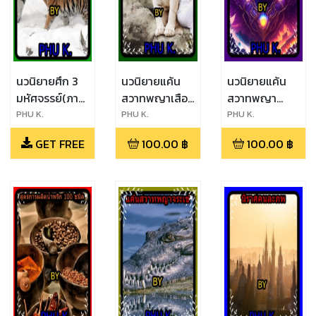
นวนิยายศึก 3
นวนิยายแค้น
นวนิยายแค้น
มหัศจรรย์(ภาค
สวาทพญาเสือ
สวาทพญา
พิเศษ)
สมิง
ปักษา
PHU K.
PHU K.
PHU K.
GET FREE
100.00
฿
100.00
฿