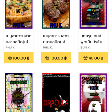
เมนูอาหารหลาก
เมนูอาหารหลาก
บทสรุปเกมส์
หลายชนิด(เล่ม
หลายชนิด(เล่ม
พูดเป็นประโยค
ที่ 5)
ที่ 4)
และเสียงร้อง
PHU K.
PHU K.
BUN K.
ของสัตว์ต่างๆ
100.00
฿
100.00
฿
40.00
฿