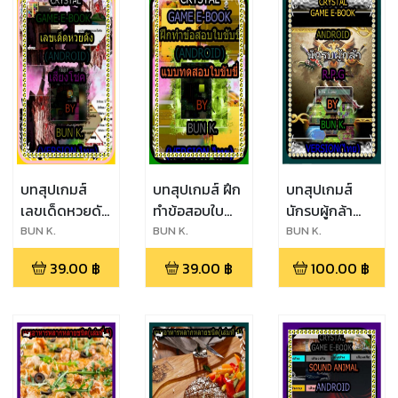
บทสุปเกมส์
บทสุปเกมส์ ฝึก
บทสุปเกมส์
เลขเด็ดหวยดัง
ทำข้อสอบใบ
นักรบผู้กล้า
ประเภทเกมส์
ขับขี่ ประเภท
ประเภทเกมส์
BUN K.
BUN K.
BUN K.
เสี่ยง
เกมส์ แบบ
R.P.G.
39.00
฿
39.00
฿
100.00
฿
โชค(android)
ทดสอบใบ
(android)
ขับขี่(android)