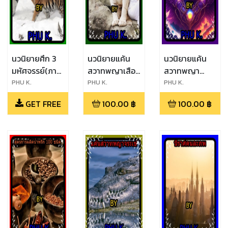
นวนิยายศึก 3
นวนิยายแค้น
นวนิยายแค้น
มหัศจรรย์(ภาค
สวาทพญาเสือ
สวาทพญา
พิเศษ)
สมิง
ปักษา
PHU K.
PHU K.
PHU K.
GET FREE
100.00
฿
100.00
฿