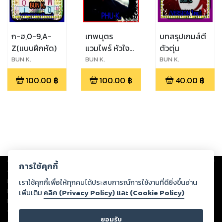
ก-ฮ,0-9,A-
เทพบุตร
บทสรุปเกมส์ตี
Z(แบบฝึกหัด)
แวมไพร์ หัวใจ
ตัวตุ่น
รักไม่มีวันตาย
BUN K.
BUN K.
BUN K.
100.00
฿
100.00
฿
40.00
฿
Copyright ©
2026
Storylog Co., Ltd. - สตอรี่ล็อกขอสงวนสิทธิ์ไม่รับผิดชอบ
การใช้คุกกี้
ต่อผลงานหรือเนื้อหาใดที่อัปโหลดผ่านเว็บไซต์และปรากฏว่าละเมิดสิทธิใน
ทรัพย์สินทางปัญญาของบุคคลอื่นหรือขัดต่อกฎหมายและศีลธรรม ดังนั้น ผู้อ่าน
เราใช้คุกกี้เพื่อให้ทุกคนได้ประสบการณ์การใช้งานที่ดียิ่งขึ้นอ่าน
ทุกท่านโปรดใช้วิจารณญาณในการกลั่นกรองด้วยตนเอง และหากท่านพบว่าส่วน
เพิ่มเติม
คลิก (Privacy Policy) และ (Cookie Policy)
หนึ่งส่วนใดขัดต่อกฎหมายและศีลธรรม กรุณาแจ้งมายังบริษัท เพื่อทีมงานจะได้
ดำเนินการในทันที ทั้งนี้ ทางสตอรี่ล็อกขอสงวนลิขสิทธิ์ตามพระราชบัญญัติ
ยอมรับ
ลิขสิทธิ์ พ.ศ. 2537 (ฉบับล่าสุด)