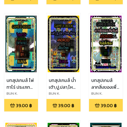
โชค(android)
คำถาม(android)
(android)
บทสุปเกมส์ ไพ่
บทสุปเกมส์ น้ำ
บทสุปเกมส์
ทาโร่ ประเภท
เต้า,ปู,ปลา,โหด,มัน,ฮา
ลากสิ่งของเพื่อ
เกมส์
ประเภทเกมส์
จับคู่สำหรับเด็ก
BUN K.
ิBUN K.
ฺBUN K.
ทำนาย(android)
เสี่ยง
อนุบาล ประเภท
39.00
฿
39.00
฿
39.00
฿
โชค(android)
เกมส์จับคู่
สิ่งของ
(android)