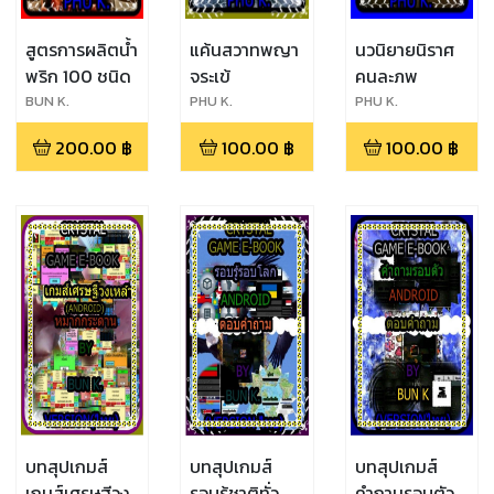
สูตรการผลิตน้ำ
แค้นสวาทพญา
นวนิยายนิราศ
พริก 100 ชนิด
จระเข้
คนละภพ
ิBUN K.
PHU K.
PHU K.
200.00
฿
100.00
฿
100.00
฿
บทสุปเกมส์
บทสุปเกมส์
บทสุปเกมส์
เกมส์เศรษฐีวง
รอบรู้ชาติทั่ว
คำถามรอบตัว