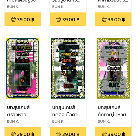
เหล้า ประเภท
โลก ประเภท
ประเภทเกมส์
BUN K.
BUN K.
BUN K.
เกมส์ หมาก
เกมส์ ตอบ
ตอบ
39.00
฿
39.00
฿
39.00
฿
กระดาน(android)
คำถาม(android)
คำถาม(android)
บทสุปเกมส์
บทสุปเกมส์
บทสุปเกมส์
ตรวจหวย
ทดสอบไอคิว
ทักทาย,ใบ้หวย
ประเภทเกมส์
ประเภทเกมส์
ประเภทเกมส์
BUN K.
BUN K.
BUN K.
เสี่ยง
ตอบ
ทักทาย,ตัวเลข(หวย
39.00
฿
39.00
฿
39.00
฿