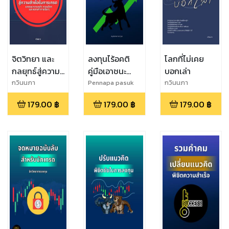
จิตวิทยา และ
ลงทุนไร้อคติ
โลกที่ไม่เคย
กลยุทธ์สู่ความ
คู่มือเอาชนะ
บอกเล่า
สำเร็จในการ
อคติ 100 ข้อ สู่
กวินนภา
Pennapa pasuk
กวินนภา
เทรด :เอาชนะ
การลงทุนที่
179.00
฿
179.00
฿
179.00
฿
ความกลัว ความ
ยั่งยืน
โลภ และความ
ท้าทายอื่นๆ