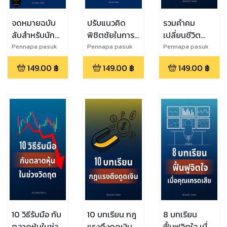
จดหมายฉบับ
ปรับแนวคิด
รวมคำคม
ลับสำหรับนัก
พิชิตชัยในการ
เปลี่ยนชีวิต
เทรด
ลงทุน
พิชิตความ
Pennapa pasuk
Pennapa pasuk
Pennapa pasuk
สำเร็จ
149.00
฿
149.00
฿
149.00
฿
10 วิธีรับมือ กับ
10 บทเรียน กฎ
8 บทเรียน
ตลาดหุ้นในช่วง
แรงดึงดูดเงิน
ฟื้นฟูจิตใจ เมื่อ