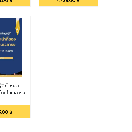
5.00
฿
35.00
฿
ัติกำหนด
นไทยในเวลารบ
 ๒๔๘๔
5.00
฿