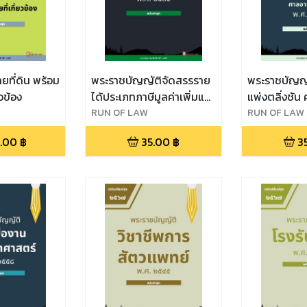
ที่ดิน พร้อม
พระราชบัญญัติจัดสรรราย
พระราชบัญญั
วข้อง
ได้ประเภทภาษีมูลค่าเพิ่มและ
แพ่งตลิ่งชัน
ภาษีธุรกิจเฉพาะให้แก่
RUN OF LAW
พระโขนง ศาลแ
RUN OF LAW
ราชการส่วนท้องถิ่น พ.ศ.
ศาลอาญาตลิ่
.00
฿
35.00
฿
3
๒๕๓๔
อาญาพระโขน
อาญามีนบุรี