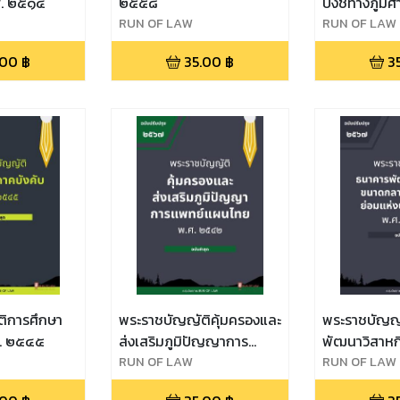
.ศ. ๒๕๑๔
๒๕๕๘
บ่งชี้ทางภูมิ
RUN OF LAW
๒๕๔๖
RUN OF LAW
.00
฿
35.00
฿
3
ิการศึกษา
พระราชบัญญัติคุ้มครองและ
พระราชบัญญ
ศ. ๒๕๔๕
ส่งเสริมภูมิปัญญาการ
พัฒนาวิสาห
แพทย์แผนไทย พ.ศ. ๒๕๔๒
RUN OF LAW
และขนาดย่อม
RUN OF LAW
ประเทศไทย 