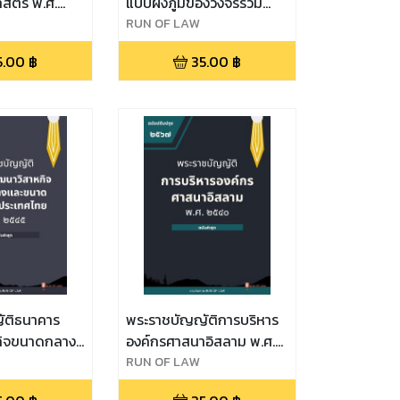
ศาสตร์ พ.ศ.
แบบผังภูมิของวงจรรวม
พ.ศ. ๒๕๔๓
RUN OF LAW
5.00
฿
35.00
฿
ัติธนาคาร
พระราชบัญญัติการบริหาร
กิจขนาดกลาง
องค์กรศาสนาอิสลาม พ.ศ.
แห่ง
๒๕๔๐
RUN OF LAW
พ.ศ. ๒๕๔๕