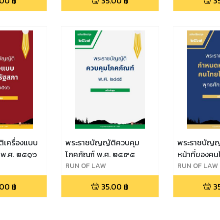
.00
฿
35.00
฿
3
ิเครื่องแบบ
พระราชบัญญัติควบคุม
พระราชบัญญ
 พ.ศ. ๒๕๑๖
โภคภัณฑ์ พ.ศ. ๒๔๙๕
หน้าที่ของค
RUN OF LAW
พุทธศักราช
RUN OF LAW
.00
฿
35.00
฿
3