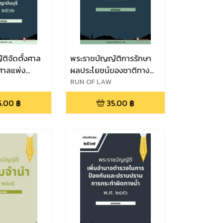
ติจัดตั้งศาล
พระราชบัญญัติการรักษา
 ศาลแพ่ง
ผลประโยชน์ของชาติทาง
พ่งมีนบุรี
ทะเล พ.ศ. ๒๕๖๒
RUN OF LAW
งชัน ศาล
5.00
฿
35.00
฿
ง และศาล
 พ.ศ. ๒๕๖๒