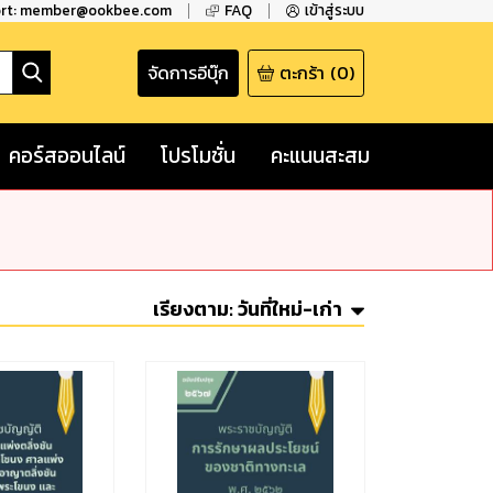
ort: member@ookbee.com
FAQ
เข้าสู่ระบบ
จัดการอีบุ๊ก
ตะกร้า
(
0
)
คอร์สออนไลน์
โปรโมชั่น
คะแนนสะสม
เรียงตาม:
วันที่ใหม่-เก่า