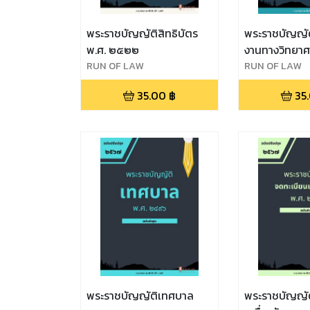
พระราชบัญญัติสิทธิบัตร
พระราชบัญญัติ
พ.ศ. ๒๕๒๒
งานทางวิทยาศ
RUN OF LAW
๒๕๕๘
RUN OF LAW
35.00
฿
35
พระราชบัญญัติเทศบาล
พระราชบัญญัต