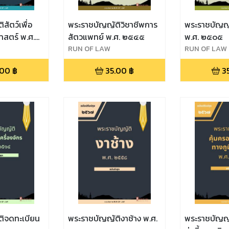
สัตว์เพื่อ
พระราชบัญญัติวิชาชีพการ
พระราชบัญญั
าสตร์ พ.ศ.
สัตวแพทย์ พ.ศ. ๒๕๔๕
พ.ศ. ๒๕๐๕
RUN OF LAW
RUN OF LAW
.00
฿
35.00
฿
3
ิจดทะเบียน
พระราชบัญญัติงาช้าง พ.ศ.
พระราชบัญญัต