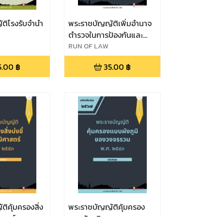
ติโรงรับจำนำ
พระราชบัญญัติเพิ่มอำนาจ
ตำรวจในการป้องกันและ
ปราบปรามการกระทำผิดทาง
RUN OF LAW
น้ำ พ.ศ. ๒๔๙๖
5.00
฿
35.00
฿
ิคุ้มครองสิ่ง
พระราชบัญญัติคุ้มครอง