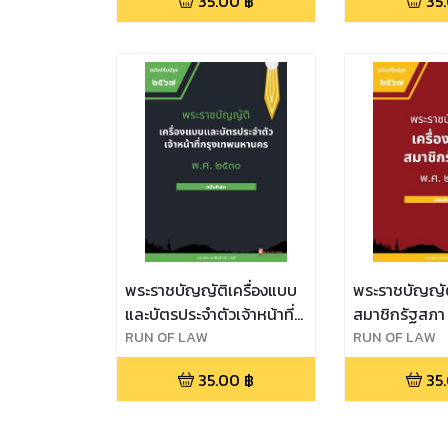
35.00
฿
35
พระราชบัญญัติเครื่องแบบ
พระราชบัญญัต
และบัตรประจำตัวเจ้าหน้าที่
สมาชิกรัฐสภา
กรุงเทพมหานคร พ.ศ.
RUN OF LAW
RUN OF LAW
๒๕๓๐
35.00
฿
35