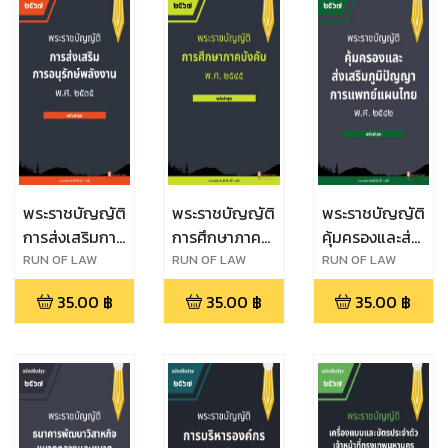
พระราชบัญญัติ
พระราชบัญญัติ
พระราชบัญญัติ
การส่งเสริมการ
การศึกษาภาค
คุ้มครองและส่ง
อนุรักษ์พลังงาน
บังคับ พ.ศ.
เสริมภูมิปัญญา
RUN OF LAW
RUN OF LAW
RUN OF LAW
พ.ศ. ๒๕๓๕
๒๕๔๕
การแพทย์แผน
35.00
฿
35.00
฿
35.00
฿
ไทย พ.ศ.
๒๕๔๒