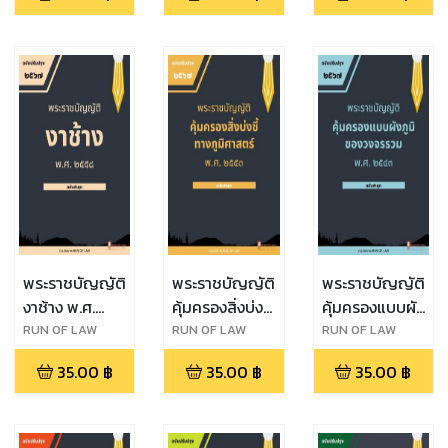
ปราบปราม
การกระทำผิด
ทางน้ำ พ.ศ.
๒๔๙๖
พระราชบัญญัติ
พระราชบัญญัติ
พระราชบัญญัติ
งาช้าง พ.ศ.
คุ้มครองสิ่งบ่งชี้
คุ้มครองแบบผัง
๒๕๕๘
ทางภูมิศาสตร์
ภูมิของวงจร
RUN OF LAW
RUN OF LAW
RUN OF LAW
พ.ศ. ๒๕๔๖
รวม พ.ศ.
35.00
฿
35.00
฿
35.00
฿
๒๕๔๓