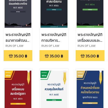
พระราชบัญญัติ
พระราชบัญญัติ
พระราชบัญญัติ
ธนาคารพัฒนา
การบริหาร
เครื่องแบบและ
วิสาหกิจขนาด
องค์กรศาสนา
บัตรประจำตัว
RUN OF LAW
RUN OF LAW
RUN OF LAW
กลางและขนาด
อิสลาม พ.ศ.
เจ้าหน้าที่
35.00
฿
35.00
฿
35.00
฿
ย่อมแห่ง
๒๕๔๐
กรุงเทพมหานคร
ประเทศไทย
พ.ศ. ๒๕๓๐
พ.ศ. ๒๕๔๕