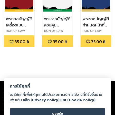
พระราชบัญญัติ
พระราชบัญญัติ
พระราชบัญญัติ
เครื่องแบบ
ควบคุม
กำหนดหน้าที่
สมาชิกรัฐสภา
โภคภัณฑ์ พ.ศ.
ของคนไทยใน
RUN OF LAW
RUN OF LAW
RUN OF LAW
พ.ศ. ๒๕๑๖
๒๔๙๕
เวลารบ
35.00
฿
35.00
฿
35.00
฿
พุทธศักราช
๒๔๘๔
Copyright ©
2026
Storylog Co., Ltd. - สตอรี่ล็อกขอสงวนสิทธิ์ไม่รับผิดชอบ
การใช้คุกกี้
ต่อผลงานหรือเนื้อหาใดที่อัปโหลดผ่านเว็บไซต์และปรากฏว่าละเมิดสิทธิใน
ทรัพย์สินทางปัญญาของบุคคลอื่นหรือขัดต่อกฎหมายและศีลธรรม ดังนั้น ผู้อ่าน
เราใช้คุกกี้เพื่อให้ทุกคนได้ประสบการณ์การใช้งานที่ดียิ่งขึ้นอ่าน
ทุกท่านโปรดใช้วิจารณญาณในการกลั่นกรองด้วยตนเอง และหากท่านพบว่าส่วน
เพิ่มเติม
คลิก (Privacy Policy) และ (Cookie Policy)
หนึ่งส่วนใดขัดต่อกฎหมายและศีลธรรม กรุณาแจ้งมายังบริษัท เพื่อทีมงานจะได้
ดำเนินการในทันที ทั้งนี้ ทางสตอรี่ล็อกขอสงวนลิขสิทธิ์ตามพระราชบัญญัติ
ยอมรับ
ลิขสิทธิ์ พ.ศ. 2537 (ฉบับล่าสุด)