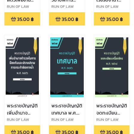
ทาง
สัตวแพทย์ พ.ศ.
พ.ศ. ๒๕๐๕
RUN OF LAW
RUN OF LAW
RUN OF LAW
วิทยาศาสตร์
๒๕๔๕
35.00
฿
35.00
฿
35.00
฿
พ.ศ. ๒๕๕๘
พระราชบัญญัติ
พระราชบัญญัติ
พระราชบัญญัติ
เพิ่มอำนาจ
เทศบาล พ.ศ.
จดทะเบียน
ตำรวจในการ
๒๔๙๖
เครื่องจักร พ.ศ.
RUN OF LAW
RUN OF LAW
RUN OF LAW
ป้องกันและ
๒๕๑๔
35.00
฿
35.00
฿
35.00
฿