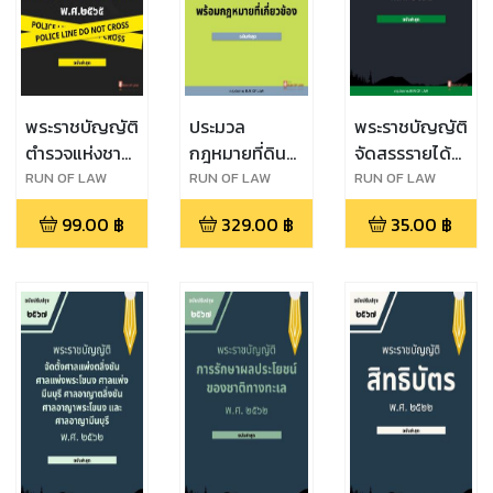
พระราชบัญญัติ
ประมวล
พระราชบัญญัติ
ตำรวจแห่งชาติ
กฎหมายที่ดิน
จัดสรรรายได้
พ.ศ. ๒๕๖๕
พร้อมกฎหมาย
ประเภทภาษี
RUN OF LAW
RUN OF LAW
RUN OF LAW
ที่เกี่ยวข้อง
มูลค่าเพิ่มและ
99.00
฿
329.00
฿
35.00
฿
ภาษีธุรกิจเฉพาะ
ให้แก่ราชการ
ส่วนท้องถิ่น
พ.ศ. ๒๕๓๔