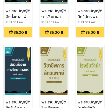
พระราชบัญญัติ
พระราชบัญญัติ
พระราชบัญญัติ
จัดตั้งศาลแพ่ง
การรักษาผล
สิทธิบัตร พ.ศ.
ตลิ่งชัน ศาล
ประโยชน์ของ
๒๕๒๒
RUN OF LAW
RUN OF LAW
RUN OF LAW
แพ่งพระโขนง
ชาติทางทะเล
35.00
฿
35.00
฿
35.00
฿
ศาลแพ่งมีนบุรี
พ.ศ. ๒๕๖๒
ศาลอาญา
ตลิ่งชัน ศาล
อาญาพระโขนง
และศาลอาญา
มีนบุรี พ.ศ.
๒๕๖๒
พระราชบัญญัติ
พระราชบัญญัติ
พระราชบัญญัติ
สัตว์เพื่องาน
วิชาชีพการ
โรงรับจำนำ