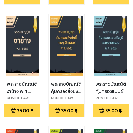
ปราบปราม
การกระทำผิด
ทางน้ำ พ.ศ.
๒๔๙๖
พระราชบัญญัติ
พระราชบัญญัติ
พระราชบัญญัติ
งาช้าง พ.ศ.
คุ้มครองสิ่งบ่งชี้
คุ้มครองแบบผัง
๒๕๕๘
ทางภูมิศาสตร์
ภูมิของวงจร
RUN OF LAW
RUN OF LAW
RUN OF LAW
พ.ศ. ๒๕๔๖
รวม พ.ศ.
35.00
฿
35.00
฿
35.00
฿
๒๕๔๓