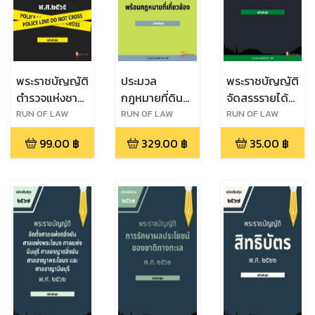
พระราชบัญญัติ
ประมวล
พระราชบัญญัติ
ตำรวจแห่งชาติ
กฎหมายที่ดิน
จัดสรรรายได้
พ.ศ. ๒๕๖๕
พร้อมกฎหมาย
ประเภทภาษี
RUN OF LAW
RUN OF LAW
RUN OF LAW
ที่เกี่ยวข้อง
มูลค่าเพิ่มและ
99.00
฿
329.00
฿
35.00
฿
ภาษีธุรกิจเฉพาะ
ให้แก่ราชการ
ส่วนท้องถิ่น
พ.ศ. ๒๕๓๔