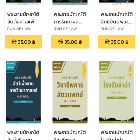
พระราชบัญญัติ
พระราชบัญญัติ
พระราชบัญญัติ
จัดตั้งศาลแพ่ง
การรักษาผล
สิทธิบัตร พ.ศ.
ตลิ่งชัน ศาล
ประโยชน์ของ
๒๕๒๒
RUN OF LAW
RUN OF LAW
RUN OF LAW
แพ่งพระโขนง
ชาติทางทะเล
35.00
฿
35.00
฿
35.00
฿
ศาลแพ่งมีนบุรี
พ.ศ. ๒๕๖๒
ศาลอาญา
ตลิ่งชัน ศาล
อาญาพระโขนง
และศาลอาญา
มีนบุรี พ.ศ.
๒๕๖๒
พระราชบัญญัติ
พระราชบัญญัติ
พระราชบัญญัติ
สัตว์เพื่องาน
วิชาชีพการ
โรงรับจำนำ