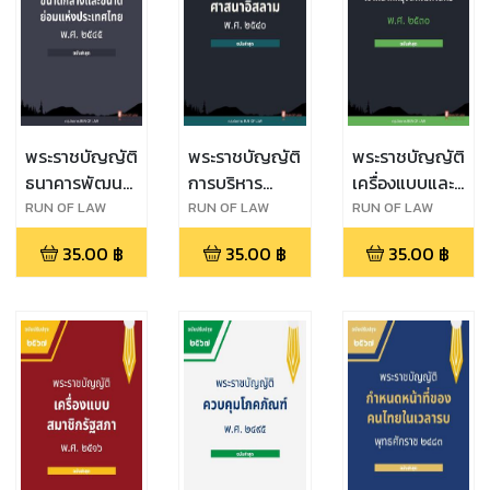
พระราชบัญญัติ
พระราชบัญญัติ
พระราชบัญญัติ
ธนาคารพัฒนา
การบริหาร
เครื่องแบบและ
วิสาหกิจขนาด
องค์กรศาสนา
บัตรประจำตัว
RUN OF LAW
RUN OF LAW
RUN OF LAW
กลางและขนาด
อิสลาม พ.ศ.
เจ้าหน้าที่
35.00
฿
35.00
฿
35.00
฿
ย่อมแห่ง
๒๕๔๐
กรุงเทพมหานคร
ประเทศไทย
พ.ศ. ๒๕๓๐
พ.ศ. ๒๕๔๕