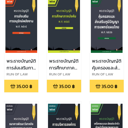
พระราชบัญญัติ
พระราชบัญญัติ
พระราชบัญญัติ
การส่งเสริมการ
การศึกษาภาค
คุ้มครองและส่ง
อนุรักษ์พลังงาน
บังคับ พ.ศ.
เสริมภูมิปัญญา
RUN OF LAW
RUN OF LAW
RUN OF LAW
พ.ศ. ๒๕๓๕
๒๕๔๕
การแพทย์แผน
35.00
฿
35.00
฿
35.00
฿
ไทย พ.ศ.
๒๕๔๒