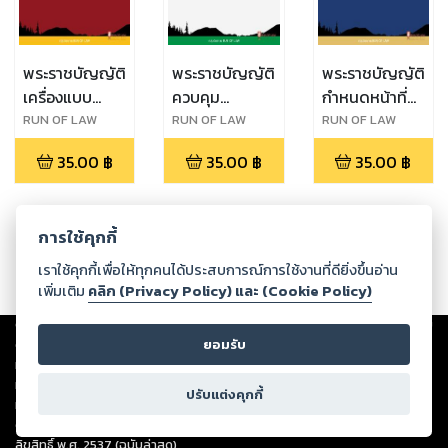
พระราชบัญญัติ
พระราชบัญญัติ
พระราชบัญญัติ
เครื่องแบบ
ควบคุม
กำหนดหน้าที่
สมาชิกรัฐสภา
โภคภัณฑ์ พ.ศ.
ของคนไทยใน
RUN OF LAW
RUN OF LAW
RUN OF LAW
พ.ศ. ๒๕๑๖
๒๔๙๕
เวลารบ
35.00
฿
35.00
฿
35.00
฿
พุทธศักราช
๒๔๘๔
การใช้คุกกี้
เราใช้คุกกี้เพื่อให้ทุกคนได้ประสบการณ์การใช้งานที่ดียิ่งขึ้นอ่าน
เพิ่มเติม
คลิก (Privacy Policy) และ (Cookie Policy)
Copyright ©
2026
Storylog Co., Ltd. - สตอรี่ล็อกขอสงวนสิทธิ์ไม่รับผิดชอบ
ต่อผลงานหรือเนื้อหาใดที่อัปโหลดผ่านเว็บไซต์และปรากฏว่าละเมิดสิทธิใน
ยอมรับ
ทรัพย์สินทางปัญญาของบุคคลอื่นหรือขัดต่อกฎหมายและศีลธรรม ดังนั้น ผู้อ่าน
ทุกท่านโปรดใช้วิจารณญาณในการกลั่นกรองด้วยตนเอง และหากท่านพบว่าส่วน
ปรับแต่งคุกกี้
หนึ่งส่วนใดขัดต่อกฎหมายและศีลธรรม กรุณาแจ้งมายังบริษัท เพื่อทีมงานจะได้
ดำเนินการในทันที ทั้งนี้ ทางสตอรี่ล็อกขอสงวนลิขสิทธิ์ตามพระราชบัญญัติ
ลิขสิทธิ์ พ.ศ. 2537 (ฉบับล่าสุด)