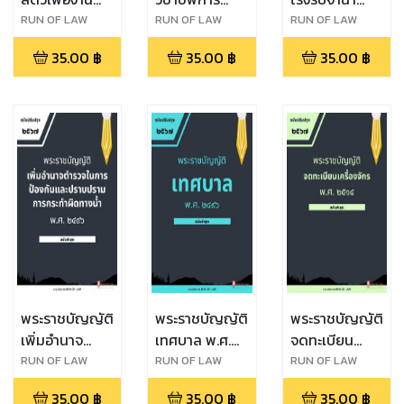
ทาง
สัตวแพทย์ พ.ศ.
พ.ศ. ๒๕๐๕
RUN OF LAW
RUN OF LAW
RUN OF LAW
วิทยาศาสตร์
๒๕๔๕
35.00
฿
35.00
฿
35.00
฿
พ.ศ. ๒๕๕๘
พระราชบัญญัติ
พระราชบัญญัติ
พระราชบัญญัติ
เพิ่มอำนาจ
เทศบาล พ.ศ.
จดทะเบียน
ตำรวจในการ
๒๔๙๖
เครื่องจักร พ.ศ.
RUN OF LAW
RUN OF LAW
RUN OF LAW
ป้องกันและ
๒๕๑๔
35.00
฿
35.00
฿
35.00
฿