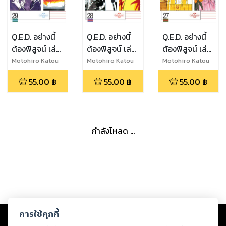
Q.E.D. อย่างนี้
Q.E.D. อย่างนี้
Q.E.D. อย่างนี้
ต้องพิสูจน์ เล่ม
ต้องพิสูจน์ เล่ม
ต้องพิสูจน์ เล่ม
29
28
27
Motohiro Katou
Motohiro Katou
Motohiro Katou
55.00
฿
55.00
฿
55.00
฿
กำลังโหลด ...
Copyright ©
2026
Storylog Co., Ltd. - สตอรี่ล็อกขอสงวนสิทธิ์ไม่รับผิดชอบ
การใช้คุกกี้
ต่อผลงานหรือเนื้อหาใดที่อัปโหลดผ่านเว็บไซต์และปรากฏว่าละเมิดสิทธิใน