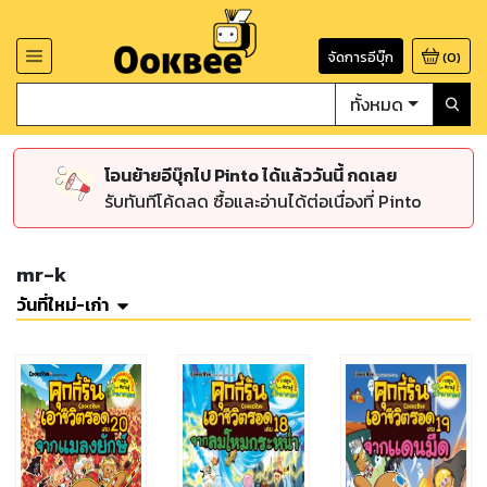
จัดการอีบุ๊ก
(
0
)
ทั้งหมด
โอนย้ายอีบุ๊กไป Pinto ได้แล้ววันนี้ กดเลย
รับทันทีโค้ดลด ซื้อและอ่านได้ต่อเนื่องที่ Pinto
mr-k
วันที่ใหม่-เก่า