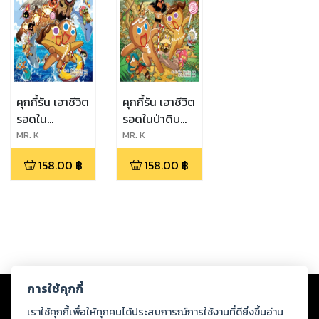
คุกกี้รัน เอาชีวิต
คุกกี้รัน เอาชีวิต
รอดใน
รอดในป่าดิบ
มหาสมุทร เล่ม
เล่ม 1
MR. K
MR. K
2
158.00
฿
158.00
฿
Copyright ©
2026
Storylog Co., Ltd. - สตอรี่ล็อกขอสงวนสิทธิ์ไม่รับผิดชอบ
การใช้คุกกี้
ต่อผลงานหรือเนื้อหาใดที่อัปโหลดผ่านเว็บไซต์และปรากฏว่าละเมิดสิทธิใน
ทรัพย์สินทางปัญญาของบุคคลอื่นหรือขัดต่อกฎหมายและศีลธรรม ดังนั้น ผู้อ่าน
เราใช้คุกกี้เพื่อให้ทุกคนได้ประสบการณ์การใช้งานที่ดียิ่งขึ้นอ่าน