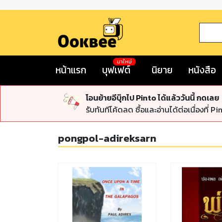
มาใหม่
หน้าแรก
บุฟเฟต์
นิยาย
หนังสือ
โอนย้ายอีบุ๊กไป Pinto ได้แล้ววันนี้ กดเลย
รับทันทีโค้ดลด ซื้อและอ่านได้ต่อเนื่องที่ Pi
pongpol-adireksarn