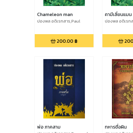
Chameleon man
คามีเลี่ยนแมน
ปองพล อดิเรกสาร,Paul
ปองพล อดิเรกส
Adirex,Pongpol Adireksarn
Adirex,Pongpo
200.00
฿
200
พ่อ ภาคสาม
ทหารชื่อผิน