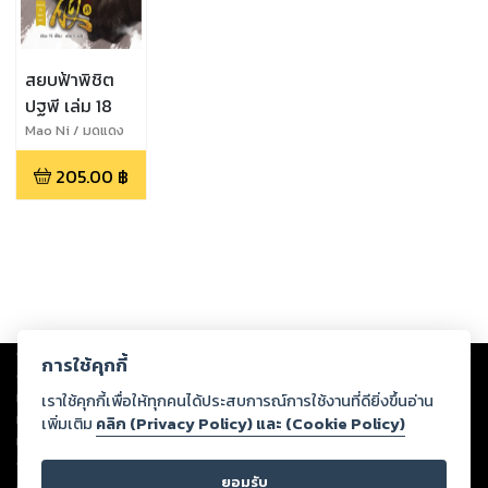
สยบฟ้าพิชิต
ปฐพี เล่ม 18
Mao Ni / มดแดง
205.00
฿
Copyright ©
2026
Storylog Co., Ltd. - สตอรี่ล็อกขอสงวนสิทธิ์ไม่รับผิดชอบ
การใช้คุกกี้
ต่อผลงานหรือเนื้อหาใดที่อัปโหลดผ่านเว็บไซต์และปรากฏว่าละเมิดสิทธิใน
ทรัพย์สินทางปัญญาของบุคคลอื่นหรือขัดต่อกฎหมายและศีลธรรม ดังนั้น ผู้อ่าน
เราใช้คุกกี้เพื่อให้ทุกคนได้ประสบการณ์การใช้งานที่ดียิ่งขึ้นอ่าน
ทุกท่านโปรดใช้วิจารณญาณในการกลั่นกรองด้วยตนเอง และหากท่านพบว่าส่วน
เพิ่มเติม
คลิก (Privacy Policy) และ (Cookie Policy)
หนึ่งส่วนใดขัดต่อกฎหมายและศีลธรรม กรุณาแจ้งมายังบริษัท เพื่อทีมงานจะได้
ดำเนินการในทันที ทั้งนี้ ทางสตอรี่ล็อกขอสงวนลิขสิทธิ์ตามพระราชบัญญัติ
ยอมรับ
ลิขสิทธิ์ พ.ศ. 2537 (ฉบับล่าสุด)