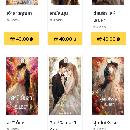
เจ้าสาวคุณอา
สามีละมุน
ซ่อนรัก เล่ห์
เสน่หา
B.J.BEN
B.J.BEN
B.J.BEN
40.00
฿
40.00
฿
40.00
฿
สามีเย็นชา
วิวาห์ร้อน สามี
คู่หมั้นไร้ราคา
ร้าย
B.J.BEN
B.J.BEN