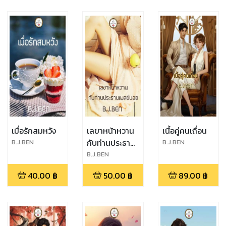
เมื่อรักสมหวัง
เลขาหน้าหวาน
เนื้อคู่คนเถื่อน
กับท่านประธาน
B.J.BEN
B.J.BEN
เพลย์บอย
B.J.BEN
40.00
฿
50.00
฿
89.00
฿