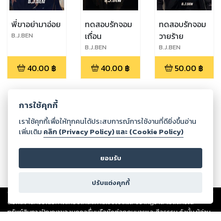
พี่ขาอย่ามาอ่อย
ทดสอบรักจอม
ทดสอบรักจอม
เถื่อน
วายร้าย
B.J.BEN
B.J.BEN
B.J.BEN
40.00
฿
40.00
฿
50.00
฿
การใช้คุกกี้
กำลังโหลด ...
เราใช้คุกกี้เพื่อให้ทุกคนได้ประสบการณ์การใช้งานที่ดียิ่งขึ้นอ่าน
เพิ่มเติม
คลิก (Privacy Policy) และ (Cookie Policy)
ยอมรับ
ปรับแต่งคุกกี้
Copyright ©
2026
Storylog Co., Ltd. - สตอรี่ล็อกขอสงวนสิทธิ์ไม่รับผิดชอบ
ต่อผลงานหรือเนื้อหาใดที่อัปโหลดผ่านเว็บไซต์และปรากฏว่าละเมิดสิทธิใน
ทรัพย์สินทางปัญญาของบุคคลอื่นหรือขัดต่อกฎหมายและศีลธรรม ดังนั้น ผู้อ่าน