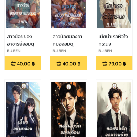
สาวน้อยของ
สาวน้อยของอา
เมียบำเรอหัวใจ
อาจารย์จอมดุ
หมอจอมดุ
ทระนง
B.J.BEN
B.J.BEN
B.J.BEN
40.00
฿
40.00
฿
79.00
฿