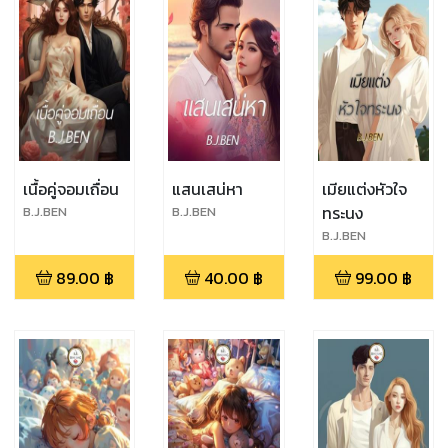
เนื้อคู่จอมเถื่อน
แสนเสน่หา
เมียแต่งหัวใจ
ทระนง
B.J.BEN
B.J.BEN
B.J.BEN
89.00
฿
40.00
฿
99.00
฿