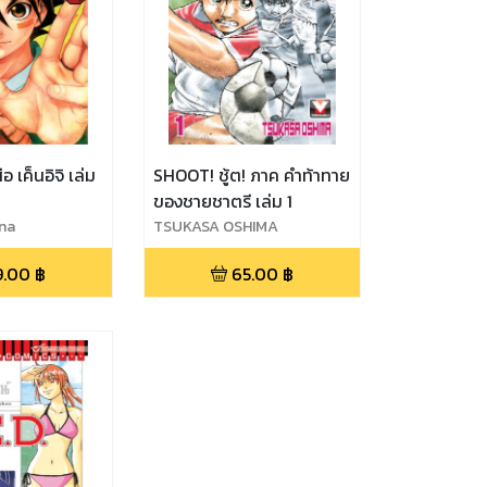
ือ เค็นอิจิ เล่ม
SHOOT! ชู้ต! ภาค คำท้าทาย
ของชายชาตรี เล่ม 1
na
TSUKASA OSHIMA
9.00
฿
65.00
฿