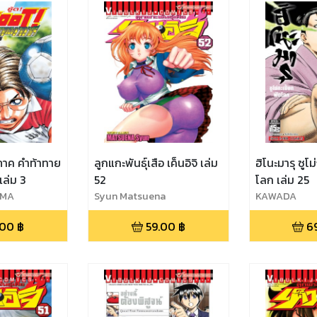
ภาค คำท้าทาย
ลูกแกะพันธุ์เสือ เค็นอิจิ เล่ม
ฮิโนะมารุ ซูโม
เล่ม 3
52
โลก เล่ม 25
IMA
Syun Matsuena
KAWADA
.00
฿
59.00
฿
6