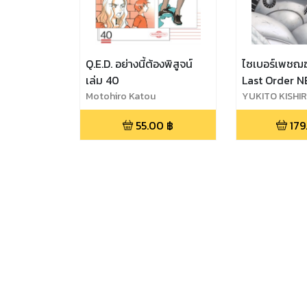
Q.E.D. อย่างนี้ต้องพิสูจน์
ไซเบอร์เพช
เล่ม 40
Last Order 
Motohiro Katou
เล่ม 11
YUKITO KISHI
55.00
฿
179