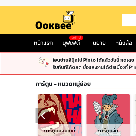
มาใหม่
หน้าแรก
บุฟเฟต์
นิยาย
หนังสือ
โอนย้ายอีบุ๊กไป Pinto ได้แล้ววันนี้ กดเลย
รับทันทีโค้ดลด ซื้อและอ่านได้ต่อเนื่องที่ Pi
การ์ตูน
- หมวดหมู่ย่อย
การ์ตูนคอมเมดี้
การ์ตูนจีน