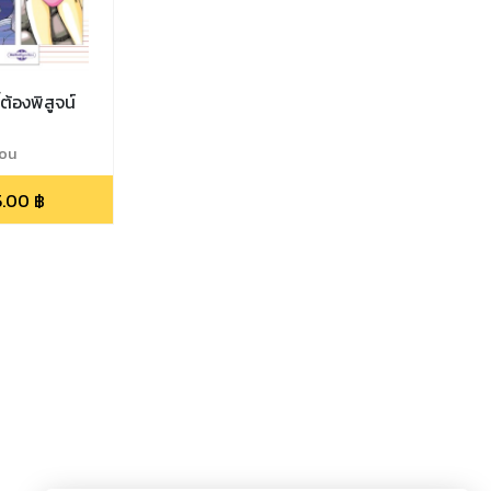
้ต้องพิสูจน์
tou
5.00
฿