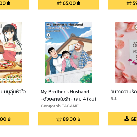
.00
฿
65.00
฿
5
ับเมนูอุ่นหัวใจ
My Brother's Husband
อันว่าความรั
-ด้วยสายใยรัก- เล่ม 4 (จบ)
B.J.
Gengoroh TAGAME
.00
฿
89.00
฿
GE