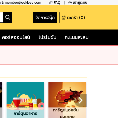
ort: member@ookbee.com
FAQ
เข้าสู่ระบบ
จัดการอีบุ๊ก
ตะกร้า
(
0
)
คอร์สออนไลน์
โปรโมชั่น
คะแนนสะสม
การ์ตูนแอคชัน -
การ์ตูนอาหาร
ผจญภัย