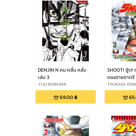
DENJIN N คน คลื่น คลั่ง
SHOOT! ชู้ต! 
เล่ม 3
ของชายชาตรี 
YUU KURAISHI
TSUKASA OSH
69.00
฿
65