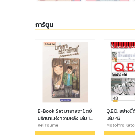
การ์ตูน
E-Book Set มายาสถาปัตย์
Q.E.D. อย่างนี้
ปริศนาแห่งความหลัง เล่ม 1-
เล่ม 43
4 (จบ)
Kei Toume
Motohiro Kat