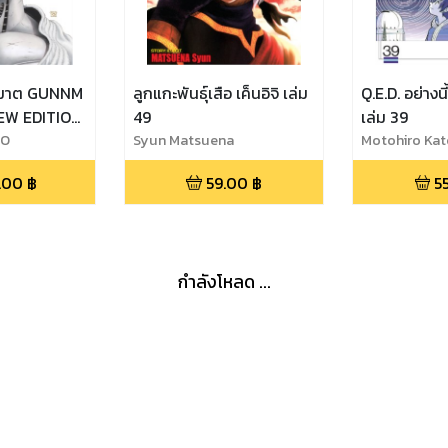
ฌฆาต GUNNM
ลูกแกะพันธุ์เสือ เค็นอิจิ เล่ม
Q.E.D. อย่างนี
NEW EDITION
49
เล่ม 39
RO
Syun Matsuena
Motohiro Ka
.00
฿
59.00
฿
5
กำลังโหลด ...