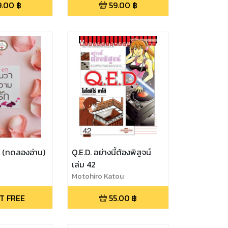
9.00
฿
59.00
฿
ก (ทดลองอ่าน)
Q.E.D. อย่างนี้ต้องพิสูจน์
เล่ม 42
Motohiro Katou
T FREE
55.00
฿