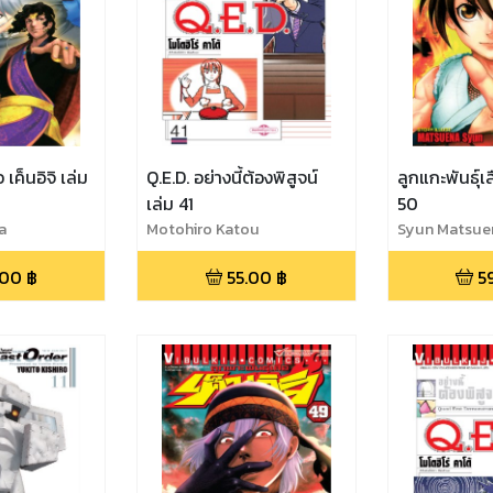
 เค็นอิจิ เล่ม
Q.E.D. อย่างนี้ต้องพิสูจน์
ลูกแกะพันธุ์เส
เล่ม 41
50
a
Motohiro Katou
Syun Matsue
.00
฿
55.00
฿
5