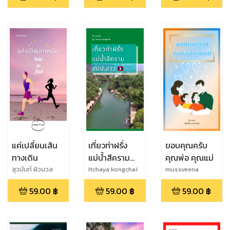
แค่เปลี่ยนเส้น
เที่ยวท่าฝรั่ง
ขอบคุณครับ
ทางเดิน
แม่น้ำสีคราม
คุณพ่อ คุณแม่
สปป.ลาว
สุวนันท์ ผิวนวล
Itchaya kongchai
mussveena
59.00
฿
59.00
฿
59.00
฿