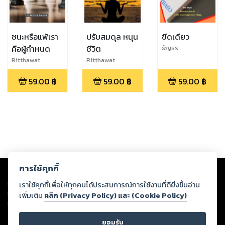
ชนะหรือแพ้เรา
ปรับสมดุล หนุน
ขีดเดียว
คือผู้กำหนด
ชีวิต
ธัญธร
Ritthawat
Ritthawat
pinijneuk
pinijneuk
59.00
฿
59.00
฿
59.00
฿
Copyright ©
2026
Storylog Co., Ltd. - สตอรี่ล็อกขอสงวนสิทธิ์ไม่รับผิดชอบ
การใช้คุกกี้
ต่อผลงานหรือเนื้อหาใดที่อัปโหลดผ่านเว็บไซต์และปรากฏว่าละเมิดสิทธิใน
ทรัพย์สินทางปัญญาของบุคคลอื่นหรือขัดต่อกฎหมายและศีลธรรม ดังนั้น ผู้อ่าน
เราใช้คุกกี้เพื่อให้ทุกคนได้ประสบการณ์การใช้งานที่ดียิ่งขึ้นอ่าน
ทุกท่านโปรดใช้วิจารณญาณในการกลั่นกรองด้วยตนเอง และหากท่านพบว่าส่วน
เพิ่มเติม
คลิก (Privacy Policy) และ (Cookie Policy)
หนึ่งส่วนใดขัดต่อกฎหมายและศีลธรรม กรุณาแจ้งมายังบริษัท เพื่อทีมงานจะได้
ดำเนินการในทันที ทั้งนี้ ทางสตอรี่ล็อกขอสงวนลิขสิทธิ์ตามพระราชบัญญัติ
ยอมรับ
ลิขสิทธิ์ พ.ศ. 2537 (ฉบับล่าสุด)