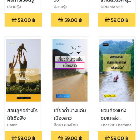
แดนเหนือ
ปลายรุ้ง
ปลายรุ้ง
ORN MANEE
59.00
฿
59.00
฿
59.00
฿
สอนลูกอย่างไร
เที่ยวถ้ำนางแอ่น
ชวนล่องแก่ง
ให้เชื่อฟัง
เมืองลาว
ชมแหล่ง
ธรรมชาติ “ แอ่ว
Pailin
อิชยา กองไชย
Cheevit Thamma
khumdinpithak
Da
แก่งกึ้ด”
59.00
฿
59.00
฿
59.00
฿