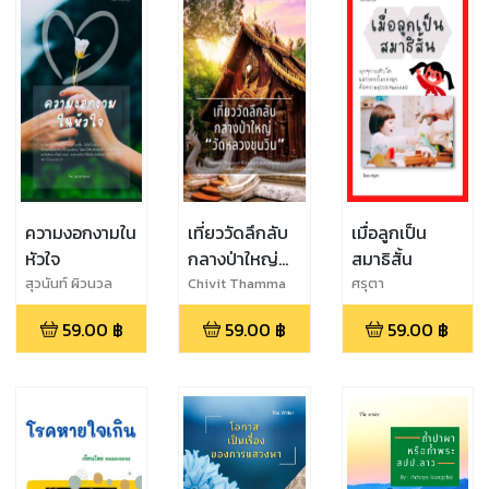
ความงอกงามใน
เที่ยววัดลึกลับ
เมื่อลูกเป็น
หัวใจ
กลางป่าใหญ่
สมาธิสั้น
“วัดหลวงขุน
สุวนันท์ ผิวนวล
Chivit Thamma
ศรุตา
Da
วิน”
59.00
฿
59.00
฿
59.00
฿