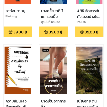
ลาก่อนขาหมู
บางครั้งเราก็มี
4 วิธี จัดการกับ
แค่ รอยยิ้ม
ตัวเองอย่างไร
Plairung
ในวันที่ใจเหนื่อย
สุวนันท์ ผิวนวล
PAiLiN
ล้า
39.00
฿
39.00
฿
39.00
฿
ความล้มเหลว
บาดเจ็บจากการ
เชียงราย ดิน
คือการเรียนรู้
วิ่ง
แดนสวรรค์ สุด