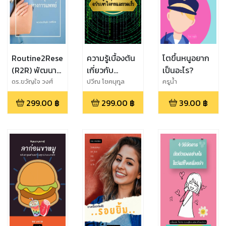
Routine2Research
ความรู้เบื้องต้น
โตขึ้นหนูอยาก
(R2R) พัฒนา
เกี่ยวกับ
เป็นอะไร?
งานประจำเป็น
โปรแกรมภาษา
ดร.ขวัญใจ วงศ์
ปวีณ โชคนุกูล
ครูน้ำ
ช่วย
งานวิจัย สำหรับ
ไพธอน: ฉบับ
299.00
฿
299.00
฿
39.00
฿
บุคลากร
เข้าใจง่ายและ
ทางการแพทย์
รวดเร็ว