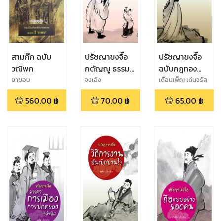
สามก๊ก ฉบับ
ปรัชญาขงจื๊อ
ปรัชญาขงจื๊อ
วณิพก
กตัญญู ธรรมคู่
ฉบับกฎทอง
ฟ้าดิน
ของขงจื๊อ
ยาขอบ
จงเฉิง
เดือนเพ็ญ เด่นจรัส
560.00
฿
70.00
฿
65.00
฿