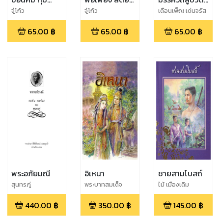
ความสำเร็จ
ซื่อ
ดีงาม
จู๋โก้ว
จู๋โก้ว
เดือนเพ็ญ เด่นจรัส
65.00
฿
65.00
฿
65.00
฿
พระอภัยมณี
อิเหนา
ชายสามโบสถ์
สุนทรภู่
พระบาทสมเด็จ
ไม้ เมืองเดิม
พระพุทธเลิศหล้า
440.00
฿
350.00
฿
145.00
฿
นภาลัย