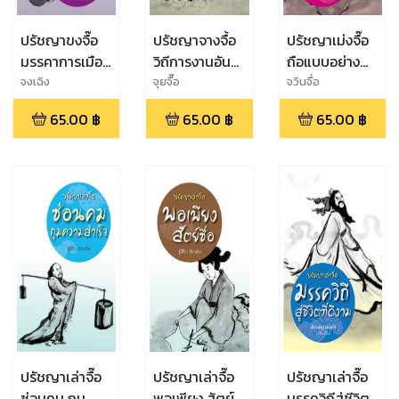
ปรัชญาขงจื๊อ
ปรัชญาจางจื้อ
ปรัชญาเม่งจื๊อ
มรรคาการเมือง
วิถีการงานอัน
ถือแบบอย่าง
การปกครองที่
เบิกบานใจ
ยอดคน
จงเฉิง
จุยจื๊อ
จวินจื่อ
ล้ำเลิศ
65.00
฿
65.00
฿
65.00
฿
ปรัชญาเล่าจื๊อ
ปรัชญาเล่าจื๊อ
ปรัชญาเล่าจื๊อ
ซ่อนคม กุม
พอเพียง สัตย์
มรรควิถีสู่ชีวิตที่