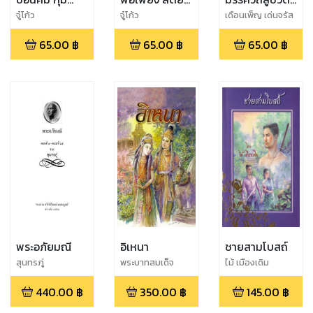
ความสำเร็จ
ซื่อ
ดีงาม
จู๋โก้ว
จู๋โก้ว
เดือนเพ็ญ เด่นจรัส
65.00
฿
65.00
฿
65.00
฿
พระอภัยมณี
อิเหนา
ชายสามโบสถ์
สุนทรภู่
พระบาทสมเด็จ
ไม้ เมืองเดิม
พระพุทธเลิศหล้า
440.00
฿
350.00
฿
145.00
฿
นภาลัย