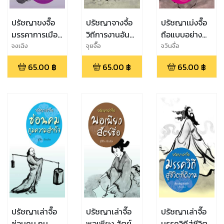
ปรัชญาขงจื๊อ
ปรัชญาจางจื้อ
ปรัชญาเม่งจื๊อ
มรรคาการเมือง
วิถีการงานอัน
ถือแบบอย่าง
การปกครองที่
เบิกบานใจ
ยอดคน
จงเฉิง
จุยจื๊อ
จวินจื่อ
ล้ำเลิศ
65.00
฿
65.00
฿
65.00
฿
ปรัชญาเล่าจื๊อ
ปรัชญาเล่าจื๊อ
ปรัชญาเล่าจื๊อ
ซ่อนคม กุม
พอเพียง สัตย์
มรรควิถีสู่ชีวิตที่