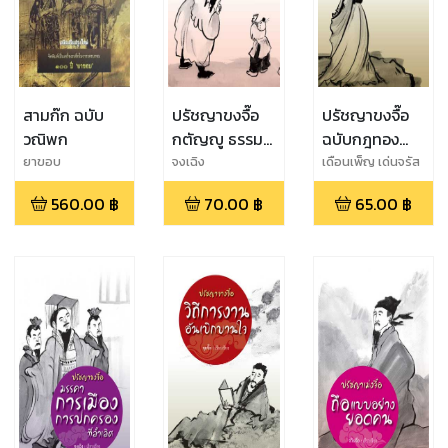
สามก๊ก ฉบับ
ปรัชญาขงจื๊อ
ปรัชญาขงจื๊อ
วณิพก
กตัญญู ธรรมคู่
ฉบับกฎทอง
ฟ้าดิน
ของขงจื๊อ
ยาขอบ
จงเฉิง
เดือนเพ็ญ เด่นจรัส
560.00
฿
70.00
฿
65.00
฿