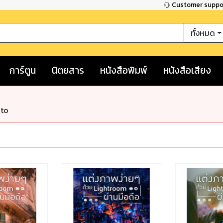
Customer supp
ทั้งหมด
การ์ตูน
นิตยสาร
หนังสือพิมพ์
หนังสือเสียง
nto