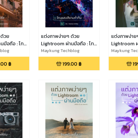
 ด้วย
แต่งภาพง่ายๆ ด้วย
แต่งภาพง่าย
นมือถือ : โทน
Lightroom ผ่านมือถือ : โทน
Lightroom ผ่
blog
แสงสียามค่ำคืน
Maykung Techblog
ฉากหนังดัง
Maykung Tec
.00
฿
199.00
฿
19