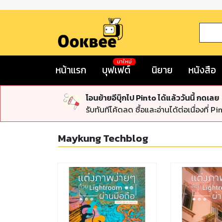
มาใหม่
หน้าแรก
บุฟเฟต์
นิยาย
หนังสือ
โอนย้ายอีบุ๊กไป Pinto ได้แล้ววันนี้ กดเลย
รับทันทีโค้ดลด ซื้อและอ่านได้ต่อเนื่องที่ Pi
Maykung Techblog