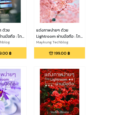
ๆ ด้วย
แต่งภาพง่ายๆ ด้วย
านมือถือ : โทน
Lightroom ผ่านมือถือ : โทน
hblog
ญี่ปุ่น
Maykung Techblog
9.00
฿
199.00
฿