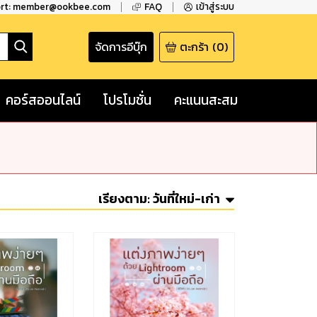
ort: member@ookbee.com
FAQ
เข้าสู่ระบบ
จัดการอีบุ๊ก
ตะกร้า
(
0
)
คอร์สออนไลน์
โปรโมชั่น
คะแนนสะสม
เรียงตาม:
วันที่ใหม่-เก่า