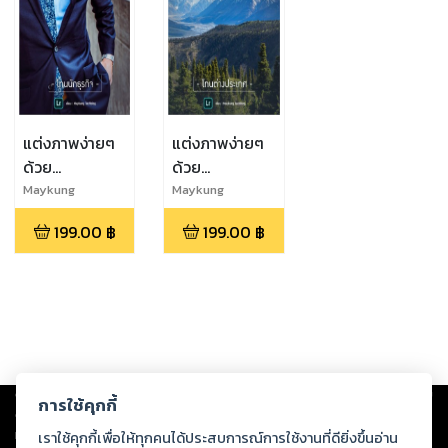
แต่งภาพง่ายๆ
แต่งภาพง่ายๆ
ด้วย
ด้วย
Lightroom
Lightroom
Maykung
Maykung
Techblog
Techblog
ผ่านมือถือ : โทน
ผ่านมือถือ : โทน
199.00
฿
199.00
฿
นักธุรกิจ
ต่างประเทศ
Copyright ©
2026
Storylog Co., Ltd. - สตอรี่ล็อกขอสงวนสิทธิ์ไม่รับผิดชอบ
การใช้คุกกี้
ต่อผลงานหรือเนื้อหาใดที่อัปโหลดผ่านเว็บไซต์และปรากฏว่าละเมิดสิทธิใน
ทรัพย์สินทางปัญญาของบุคคลอื่นหรือขัดต่อกฎหมายและศีลธรรม ดังนั้น ผู้อ่าน
เราใช้คุกกี้เพื่อให้ทุกคนได้ประสบการณ์การใช้งานที่ดียิ่งขึ้นอ่าน