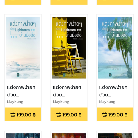
สีแดงร้อนแรง
ไทยสตรีท
ท่องเที่ยวสายชิ
ลล์
แต่งภาพง่ายๆ
แต่งภาพง่ายๆ
แต่งภาพง่ายๆ
ด้วย
ด้วย
ด้วย
Lightroom
Lightroom
Lightroom
Maykung
Maykung
Maykung
Techblog
Techblog
Techblog
ผ่านมือถือ : โทน
ผ่านมือถือ : โทน
ผ่านมือถือ : โทน
199.00
฿
199.00
฿
199.00
฿
ขาวสว่าง
สีเหลือง
ทะเล