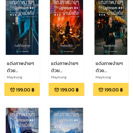
แต่งภาพง่ายๆ
แต่งภาพง่ายๆ
แต่งภาพง่ายๆ
ด้วย
ด้วย
ด้วย
Lightroom
Lightroom
Lightroom
Maykung
Maykung
Maykung
Techblog
Techblog
Techblog
ผ่านมือถือ : โทน
ผ่านมือถือ : โทน
ผ่านมือถือ : โทน
199.00
฿
199.00
฿
199.00
฿
สีน้ำเงินสุดคูล
คอนเสิร์ต
เซเลปคนดัง