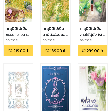
ทะลุมิติไปเป็น
ทะลุมิติไปเป็น
ทะลุมิติไปเป็น
ภรรยาชาวนาผู้
สามีตัวอ้วนของ
สาวใช้ผู้มั่งคั่งใน
ยากจนซ้ำสามี
หญิงอัปลักษณ์
ยุค 90
กัญจารีย์
กัญจารีย์
กัญจารีย์
ยังพิการ
219.00
฿
139.00
฿
239.00
฿