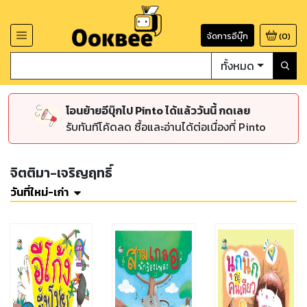
จัดการอีบุ๊ก
(
0
)
ทั้งหมด
โอนย้ายอีบุ๊กไป Pinto ได้แล้ววันนี้ กดเลย
รับทันทีโค้ดลด ซื้อและอ่านได้ต่อเนื่องที่ Pinto
จิตติมา-เจริญฤทธิ์
วันที่ใหม่-เก่า