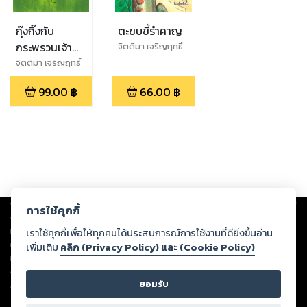
กุ๊งกิ๊งกับ
ตะขบขี้รำคาญ
กระพรวนเจ้า
จิตติมา เจริญฤทธิ์
ปัญหา
จิตติมา เจริญฤทธิ์
99.00
฿
66.00
฿
Copyright ©
2026
Storylog Co., Ltd. - สตอรี่ล็อกขอสงวนสิทธิ์ไม่รับผิดชอบ
การใช้คุกกี้
ต่อผลงานหรือเนื้อหาใดที่อัปโหลดผ่านเว็บไซต์และปรากฏว่าละเมิดสิทธิใน
ทรัพย์สินทางปัญญาของบุคคลอื่นหรือขัดต่อกฎหมายและศีลธรรม ดังนั้น ผู้อ่าน
เราใช้คุกกี้เพื่อให้ทุกคนได้ประสบการณ์การใช้งานที่ดียิ่งขึ้นอ่าน
ทุกท่านโปรดใช้วิจารณญาณในการกลั่นกรองด้วยตนเอง และหากท่านพบว่าส่วน
เพิ่มเติม
คลิก (Privacy Policy) และ (Cookie Policy)
หนึ่งส่วนใดขัดต่อกฎหมายและศีลธรรม กรุณาแจ้งมายังบริษัท เพื่อทีมงานจะได้
ดำเนินการในทันที ทั้งนี้ ทางสตอรี่ล็อกขอสงวนลิขสิทธิ์ตามพระราชบัญญัติ
ยอมรับ
ลิขสิทธิ์ พ.ศ. 2537 (ฉบับล่าสุด)