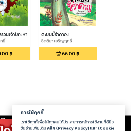
ระพรวนเจ้าปัญหา
ตะขบขี้รำคาญ
ทธิ์
จิตติมา เจริญฤทธิ์
9.00
฿
66.00
฿
การใช้คุกกี้
เรา
|
ร่วมงานกับเรา
|
ดาวน์โหลด
|
เราใช้คุกกี้เพื่อให้ทุกคนได้ประสบการณ์การใช้งานที่ดียิ่ง
ขึ้นอ่านเพิ่มเติม
คลิก (Privacy Policy) และ (Cookie