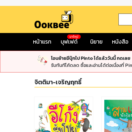
มาใหม่
หน้าแรก
บุฟเฟต์
นิยาย
หนังสือ
โอนย้ายอีบุ๊กไป Pinto ได้แล้ววันนี้ กดเลย
รับทันทีโค้ดลด ซื้อและอ่านได้ต่อเนื่องที่ Pi
จิตติมา-เจริญฤทธิ์