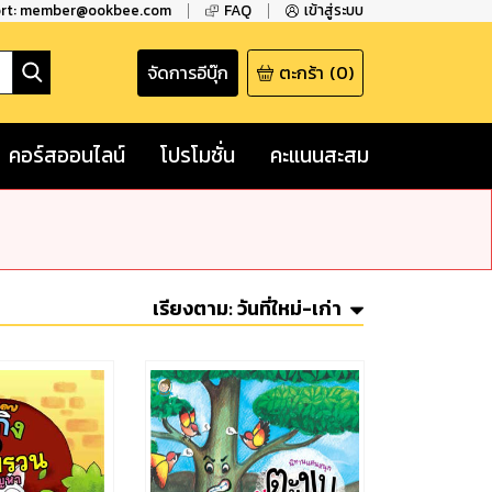
ort: member@ookbee.com
FAQ
เข้าสู่ระบบ
จัดการอีบุ๊ก
ตะกร้า
(
0
)
คอร์สออนไลน์
โปรโมชั่น
คะแนนสะสม
เรียงตาม:
วันที่ใหม่-เก่า