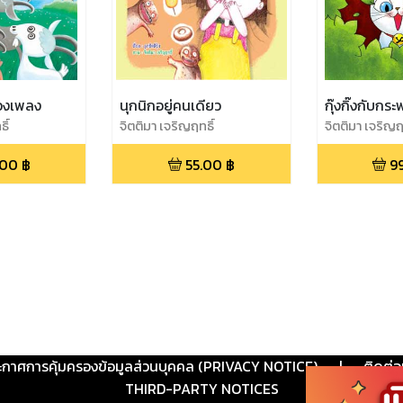
องเพลง
นุกนิกอยู่คนเดียว
กุ๊งกิ๊งกับก
ิ์
จิตติมา เจริญฤทธิ์
จิตติมา เจริญฤ
.00
฿
55.00
฿
9
ะกาศการคุ้มครองข้อมูลส่วนบุคคล (PRIVACY NOTICE)
|
ติดต่อ
THIRD-PARTY NOTICES