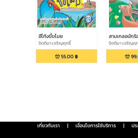
อีโก้งขี้ขโมย
สามเกลอนักร้
จิตติมา เจริญฤทธิ์
จิตติมา เจริญฤทธ
55.00
฿
99
เกี่ยวกับเรา
|
เงื่อนไขการใช้บริการ
|
ปร